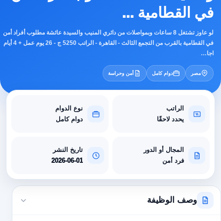
في القطامية ...
لو عاوز تشتغل 8 ساعات وبمواصلات من دائري المنيب والسيدة عائشة مطلوب أفراد أمن
في القطامية بالقرب من التجمع الثالث - القاهرة - الراتب 5250 ج - 26 يوم عمل + 4 أيام
اجا…
مصر
دوام كامل
أمن وحراسة
الراتب
نوع الدوام
يحدد لاحقًا
دوام كامل
المجال أو الدور
تاريخ النشر
فرد أمن
2026-06-01
وصف الوظيفة