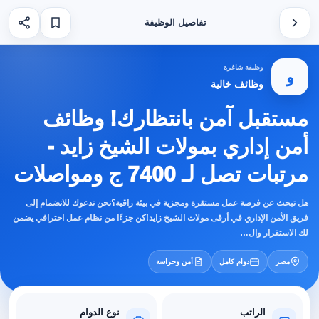
تفاصيل الوظيفة
وظيفة شاغرة
و
وظائف خالية
مستقبل آمن بانتظارك! وظائف
أمن إداري بمولات الشيخ زايد -
مرتبات تصل لـ 7400 ج ومواصلات
هل تبحث عن فرصة عمل مستقرة ومجزية في بيئة راقية؟نحن ندعوك للانضمام إلى
فريق الأمن الإداري في أرقى مولات الشيخ زايد!كن جزءًا من نظام عمل احترافي يضمن
لك الاستقرار وال…
مصر
دوام كامل
أمن وحراسة
الراتب
نوع الدوام