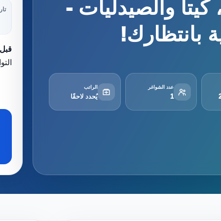
يتا والصيدليات -
تار
 بانتظارك!
قبل 
التو
عدد الشواغر
الراتب
1
يُحدد لاحقًا