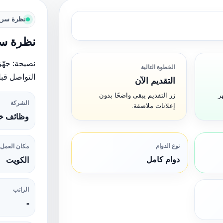
نظرة سري
نظرة سر
نصيحة: جهّز
الخطوة التالية
التواصل قبل
التقديم الآن
ر
زر التقديم يبقى واضحًا بدون
الشركة
إعلانات ملاصقة.
وظائف خا
نوع الدوام
مكان العمل
دوام كامل
الكويت
الراتب
-