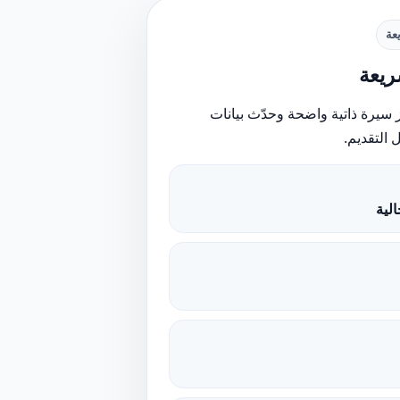
عة
يعة
 سيرة ذاتية واضحة وحدّث بيانات
 التقديم.
لية