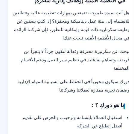
في الأنظمة الأمنية (وظائف إدارية شاغرة)
هل أنتِ سيدة طموحة، تتمتعين بمهارات تنظيمية عالية وتتطلعين
للانضمام إلى بيئة عمل ديناميكية ومحفزة؟ إذا كنتِ تبحثين عن
وظيفة سكرتارية ذات قيمة وإمكانية للتطور، فإن شركتنا الرائدة
في مجال الأنظمة الأمنية تبحث عنكِ!
نبحث عن سكرتيرة محترفة وفعالة لتكون جزءاً لا يتجزأ من
فريقنا، وتساهم بفاعلية في تنظيم سير العمل ودعم الأقسام
المختلفة
دوركِ سيكون محورياً في الحفاظ على انسيابية المهام الإدارية
وضمان تجربة ممتازة لعملائنا وشركائنا
ما هو دوركِ ؟ :
استقبال العملاء بابتسامة وترحيب، والحرص على تقديم
أفضل انطباع عن الشركة