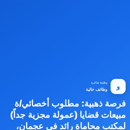
وظيفة شاغرة
و
وظائف خالية
فرصة ذهبية: مطلوب أخصائي/ة
مبيعات قضايا (عمولة مجزية جداً)
لمكتب محاماة رائد في عجمان،