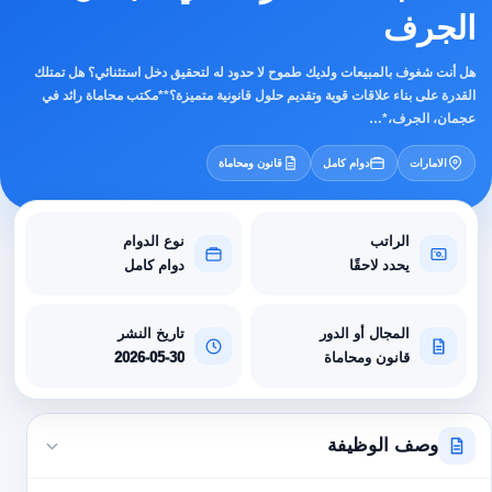
الجرف
هل أنت شغوف بالمبيعات ولديك طموح لا حدود له لتحقيق دخل استثنائي؟ هل تمتلك
القدرة على بناء علاقات قوية وتقديم حلول قانونية متميزة؟**مكتب محاماة رائد في
عجمان، الجرف،*…
الامارات
دوام كامل
قانون ومحاماة
الراتب
نوع الدوام
يحدد لاحقًا
دوام كامل
المجال أو الدور
تاريخ النشر
قانون ومحاماة
2026-05-30
وصف الوظيفة