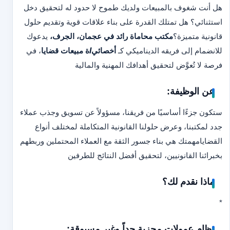
هل أنت شغوف بالمبيعات ولديك طموح لا حدود له لتحقيق دخل
استثنائي؟ هل تمتلك القدرة على بناء علاقات قوية وتقديم حلول
قانونية متميزة؟
مكتب محاماة رائد في عجمان، الجرف،
يدعوك
للانضمام إلى فريقه الديناميكي كـ
أخصائي/ة مبيعات قضايا
، في
فرصة لا تُعوَّض لتحقيق أهدافك المهنية والمالية
عن الوظيفة:
ستكون جزءًا أساسيًا من فريقنا، مسؤولاً عن تسويق وجذب عملاء
جدد لمكتبنا، وعرض حلولنا القانونية المتكاملة لمختلف أنواع
القضايا
مهمتك هي بناء جسور الثقة مع العملاء المحتملين وربطهم
بخبرائنا القانونيين، لتحقيق أفضل النتائج للطرفين
ماذا نقدم لك؟
*
نظام عمولات مجزية جداً وغير مسبوقة: