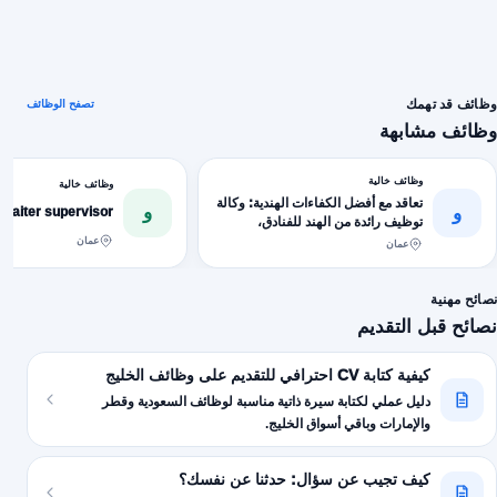
وظائف قد تهمك
تصفح الوظائف
وظائف مشابهة
وظائف خالية
وظائف خالية
تعاقد مع أفضل الكفاءات الهندية: وكالة
و
و
Waiter supervisor
توظيف رائدة من الهند للفنادق،
المطاعم والعمالة المنزلية
عمان
عمان
نصائح مهنية
نصائح قبل التقديم
كيفية كتابة CV احترافي للتقديم على وظائف الخليج
دليل عملي لكتابة سيرة ذاتية مناسبة لوظائف السعودية وقطر
والإمارات وباقي أسواق الخليج.
كيف تجيب عن سؤال: حدثنا عن نفسك؟