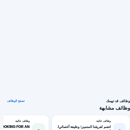
وظائف قد تهمك
تصفح الوظائف
وظائف مشابهة
وظائف خالية
وظائف خالية
انضم لفريقنا المتميز: وظيفة أخصائي/
LOOKING FOR AN
و
و