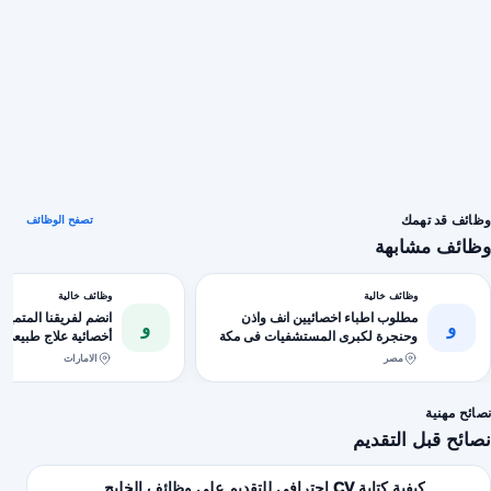
وظائف قد تهمك
تصفح الوظائف
وظائف مشابهة
وظائف خالية
وظائف خالية
مطلوب اطباء اخصائيين انف واذن
انضم لفريقنا المتميز
و
و
وحنجرة لكبرى المستشفيات فى مكة
أخصائية علاج طبيعي ب
القاهرة الجديدة
مصر
الامارات
نصائح مهنية
نصائح قبل التقديم
كيفية كتابة CV احترافي للتقديم على وظائف الخليج