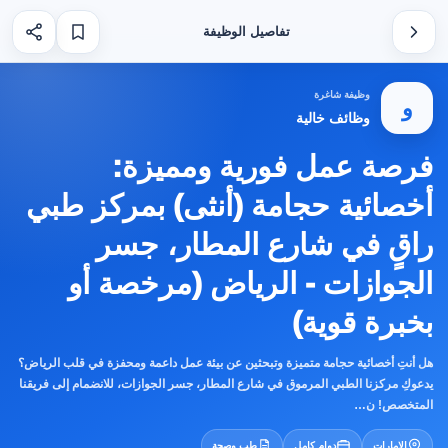
تفاصيل الوظيفة
وظيفة شاغرة
و
وظائف خالية
فرصة عمل فورية ومميزة:
أخصائية حجامة (أنثى) بمركز طبي
راقٍ في شارع المطار، جسر
الجوازات - الرياض (مرخصة أو
بخبرة قوية)
هل أنتِ أخصائية حجامة متميزة وتبحثين عن بيئة عمل داعمة ومحفزة في قلب الرياض؟
يدعوكِ مركزنا الطبي المرموق في شارع المطار، جسر الجوازات، للانضمام إلى فريقنا
المتخصص! ن…
الامارات
دوام كامل
طب وصحة