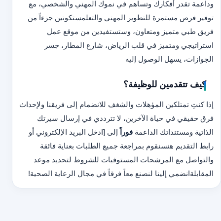
وداعمة تقدر أفكارك وتساهم في نموك المهني والشخصي، مع
توفير فرص مستمرة للتطوير المهني والتعلم
ستكونين جزءاً من
فريق طبي متميز ومتعاون، وستستفيدين من موقع عمل
استراتيجي ومتميز في قلب الرياض، شارع المطار، جسر
الجوازات، يسهل الوصول إليه
كيف تتقدمين للوظيفة؟
إذا كنتِ تمتلكين المؤهلات والشغف للانضمام إلى فريقنا ولإحداث
فرق حقيقي في حياة الآخرين، لا تترددي في إرسال سيرتك
الذاتية ومستنداتك الداعمة
فوراً
إلى [ادخل البريد الإلكتروني أو
رابط التقديم هن
سنقوم بمراجعة جميع الطلبات بعناية فائقة
والتواصل مع المرشحات المستوفيات للشروط لتحديد موعد
المقابلة
انضمي إلينا لنصنع معاً فرقاً في مجال الرعاية الصحية!