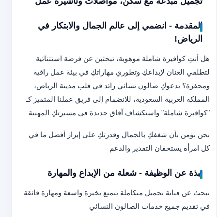
تجميل مبدعة مع سكن، مواصلات وتأشيرة عمل
المقدمة - انضمي إلى عالم الجمال والابتكار في
الرياض!
هل أنتِ كوافيرة شاملة موهوبة، تبحثين عن فرصة استثنائية
لتطلقي العنان لإبداعكِ وتطوري مهاراتكِ في بيئة عمل راقية
ومحفزة؟ يدعوكِ صالون نسائي رائد في قلب مدينة الرياض،
المملكة العربية السعودية، للانضمام إلى فريق عملنا المتميز كـ
"كوافيرة شاملة" واستكشاف آفاق جديدة في مسيرتكِ المهنية
نحن نؤمن بأن شغفكِ بالجمال وقدرتكِ على إبراز أفضل ما في
كل امرأة يستحقان التقدير والدعم
نبذة عن الوظيفة - شعلة من الإبداع والمهارة
نبحث عن فنانة تجميل متكاملة تتمتع بخبرة واسعة ومهارة فائقة
في تقديم جميع خدمات الصالون النسائي