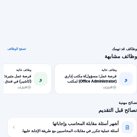
وظائف قد تهمك
تصفح الوظائف
وظائف مشابهة
وظائف خالية
وظائف خالية
فرصة عمل: مسؤول/ة مكتب إداري
فرصة عمل مثيرة: أم
و
و
(Office Administrator) لمكتب
(كاشير) في فندق رام
محاسبة مرموق في عُمان - (يشترط
الفاخر
الامارات
الامارات
تأشيرة شخصية)
نصائح مهنية
نصائح قبل التقديم
أشهر أسئلة مقابلة المحاسب وإجاباتها
أسئلة عملية تتكرر في مقابلات المحاسبين مع طريقة الإجابة عليها.