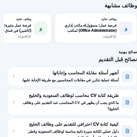
وظائف مشابهة
وظائف خالية
وظائف خالية
فرصة عمل: مسؤول/ة مكتب إداري
فرصة عمل مثيرة: أم
و
و
(Office Administrator) لمكتب
(كاشير) في فندق رام
محاسبة مرموق في عُمان - (يشترط
الفاخر
الامارات
الامارات
تأشيرة شخصية)
نصائح مهنية
نصائح قبل التقديم
أشهر أسئلة مقابلة المحاسب وإجاباتها
أسئلة عملية تتكرر في مقابلات المحاسبين مع طريقة الإجابة عليها.
طريقة كتابة CV محاسب لوظائف السعودية والخليج
ما الذي يجب أن يظهر في CV المحاسب عند التقديم على وظائف
الخليج؟
كيفية كتابة CV احترافي للتقديم على وظائف الخليج
دليل عملي لكتابة سيرة ذاتية مناسبة لوظائف السعودية وقطر