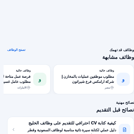
وظائف قد تهمك
تصفح الوظائف
وظائف مشابهة
وظائف خالية
وظائف خالية
مطلوب موظفين عمليات بالمخازن |
فرصة عمل متاحة للج
و
و
شركة ارامكس فرع شيراتون
مطلوب عامل غسيل سي
في امارة أبو ظبي منط
مصر
الامارات
شروط ...
نصائح مهنية
نصائح قبل التقديم
كيفية كتابة CV احترافي للتقديم على وظائف الخليج
دليل عملي لكتابة سيرة ذاتية مناسبة لوظائف السعودية وقطر