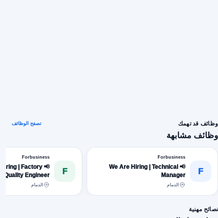
وظائف قد تهمك
تصفح الوظائف
وظائف مشابهة
Forbusiness
Forbusiness
e Hiring | Factory
📢 We Are Hiring | Technical
F
F
Quality Engineer
Manager
الدمام
الدمام
نصائح مهنية