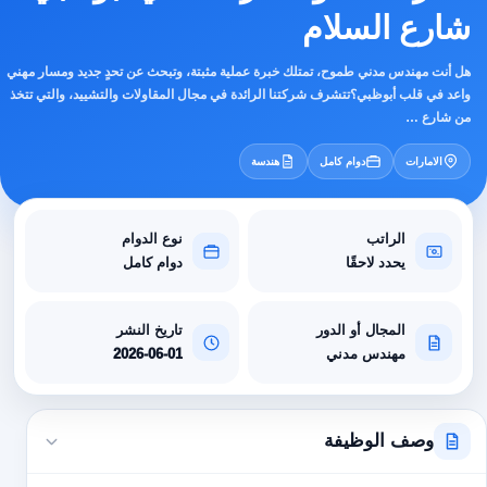
شارع السلام
هل أنت مهندس مدني طموح، تمتلك خبرة عملية مثبتة، وتبحث عن تحدٍ جديد ومسار مهني
واعد في قلب أبوظبي؟تتشرف شركتنا الرائدة في مجال المقاولات والتشييد، والتي تتخذ
من شارع …
الامارات
دوام كامل
هندسة
الراتب
نوع الدوام
يحدد لاحقًا
دوام كامل
المجال أو الدور
تاريخ النشر
مهندس مدني
2026-06-01
وصف الوظيفة