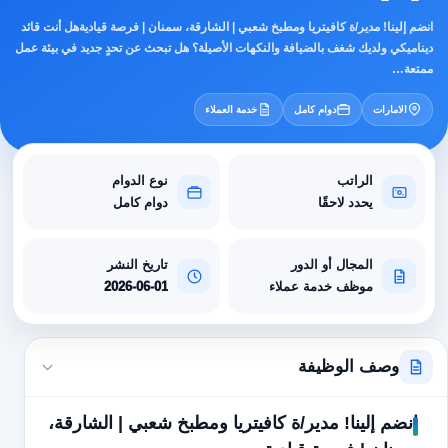
انضم إلينا! مدير/ة كافيتريا ومطبخ شعبي | الشارقة، سمنان | فرصة قياديةهل أنت قائد
ديناميكي ولديك شغف بالضيافة والنكهات الأصيلة؟ هل تبحث عن تحدٍ جديد في بيئة عمل
ممتعة…
الامارات
دوام كامل
خدمة العملاء
الراتب
نوع الدوام
يحدد لاحقًا
دوام كامل
المجال أو الدور
تاريخ النشر
موظف خدمة عملاء
2026-06-01
وصف الوظيفة
انضم إلينا! مدير/ة كافيتريا ومطبخ شعبي | الشارقة،