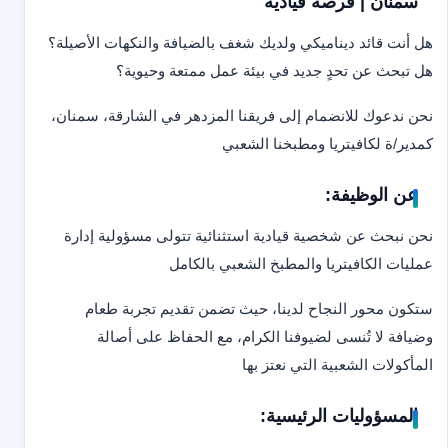
سمنان | فرصة قيادية
هل أنت قائد ديناميكي ولديك شغف بالضيافة والنكهات الأصيلة؟
هل تبحث عن تحدٍ جديد في بيئة عمل ممتعة وحيوية؟
نحن ندعوك للانضمام إلى فريقنا المزدهر في الشارقة، سمنان،
كمدير/ة لكافيتريا ومطبخنا الشعبي
عن الوظيفة:
نحن نبحث عن شخصية قيادية استثنائية تتولى مسؤولية إدارة
عمليات الكافيتريا والمطبخ الشعبي بالكامل
ستكون محور النجاح لدينا، حيث تضمن تقديم تجربة طعام
وضيافة لا تُنسى لضيوفنا الكرام، مع الحفاظ على أصالة
المأكولات الشعبية التي نعتز بها
المسؤوليات الرئيسية: