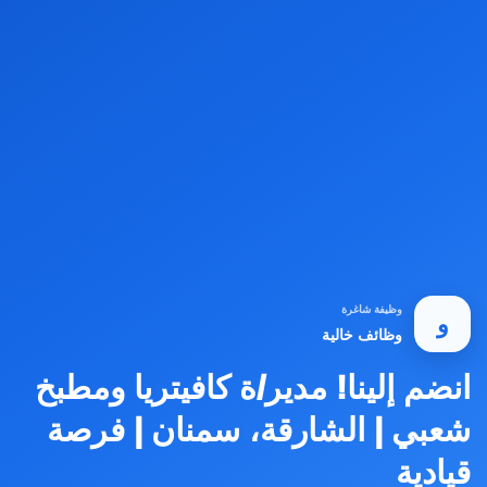
وظيفة شاغرة
و
وظائف خالية
انضم إلينا! مدير/ة كافيتريا ومطبخ
شعبي | الشارقة، سمنان | فرصة
قيادية