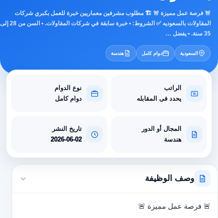
🚨 فرصة عمل مميزة 🚨 🏗️ مطلوب مشرفين معماريين خبرة للعمل بكبري شركات
المقاولات بالسعوديه ✅ الشروط: ▪️ خبرة سابقة في شركات المقاولات. ▪️ السن من 28 إلى
35 سنة. ▪️ يفضل …
السعودية
دوام كامل
هندسة
الراتب
نوع الدوام
يحدد فى المقابله
دوام كامل
المجال أو الدور
تاريخ النشر
هندسة
2026-06-02
وصف الوظيفة
🚨 فرصة عمل مميزة 🚨