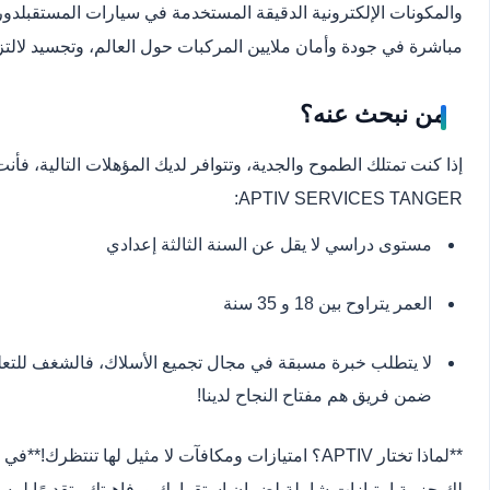
والمكونات الإلكترونية الدقيقة المستخدمة في سيارات المستقبل
دور
مباشرة في جودة وأمان ملايين المركبات حول العالم، وتجسيد لالتزام
من نبحث عنه؟
إذا كنت تمتلك الطموح والجدية، وتتوافر لديك المؤهلات التالية، فأن
APTIV SERVICES TANGER:
مستوى دراسي لا يقل عن السنة الثالثة إعدادي
العمر يتراوح بين 18 و 35 سنة
لا يتطلب خبرة مسبقة في مجال تجميع الأسلاك، فالشغف للتعلم، 
ضمن فريق هم مفتاح النجاح لدينا!
**لماذا تختار APTIV؟ امتيازات ومكافآت لا مثيل لها تنتظرك!
**
في APTIV، نؤمن بمكافأة الجهود والتميز
لك حزمة امتيازات شاملة لضمان استقرارك ورفاهيتك وتقديرًا لمس