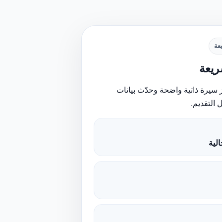
عة
يعة
 سيرة ذاتية واضحة وحدّث بيانات
 التقديم.
لية