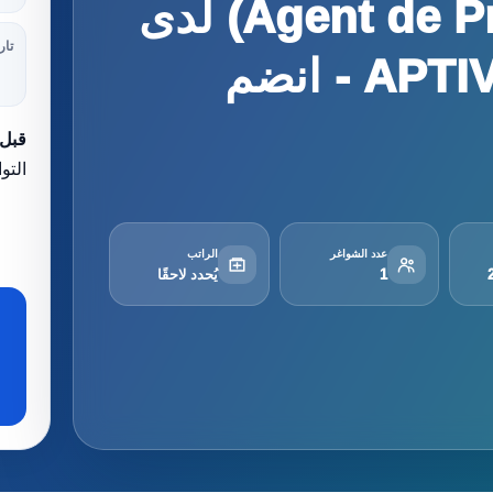
'عامل إنتاج' (Agent de Production) لدى
تار
APTIV SERVICES TANGER - انضم
قبل 
التو
عدد الشواغر
الراتب
1
يُحدد لاحقًا