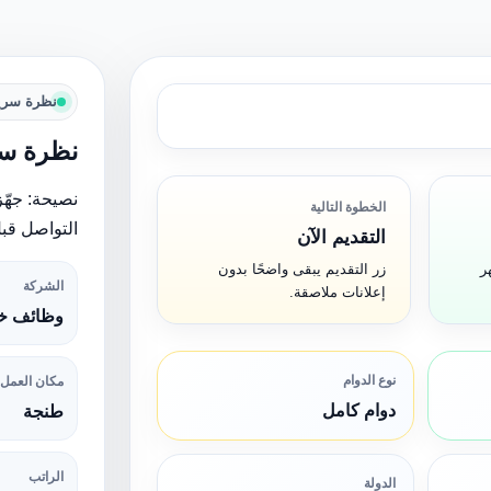
نظرة سري
نظرة سر
نصيحة: جهّز
الخطوة التالية
التواصل قبل
التقديم الآن
ر
زر التقديم يبقى واضحًا بدون
الشركة
إعلانات ملاصقة.
وظائف خا
نوع الدوام
مكان العمل
دوام كامل
طنجة
الراتب
الدولة