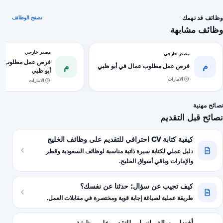
وظائف قد تهمك
تصفح الوظائف
وظائف مشابهة
مصدر خارجي
مصدر خارجي
فرص عمل مطلوب عما
م
م
فرص عمل مطلوب عمال في أبو ظبي
أبو ظبي
الامارات
الامارات
نصائح مهنية
نصائح قبل التقديم
كيفية كتابة CV احترافي للتقديم على وظائف الخليج
دليل عملي لكتابة سيرة ذاتية مناسبة لوظائف السعودية وقطر
والإمارات وباقي أسواق الخليج.
كيف تجيب عن سؤال: حدثنا عن نفسك؟
طريقة عملية لصياغة إجابة قوية ومختصرة في مقابلات العمل.