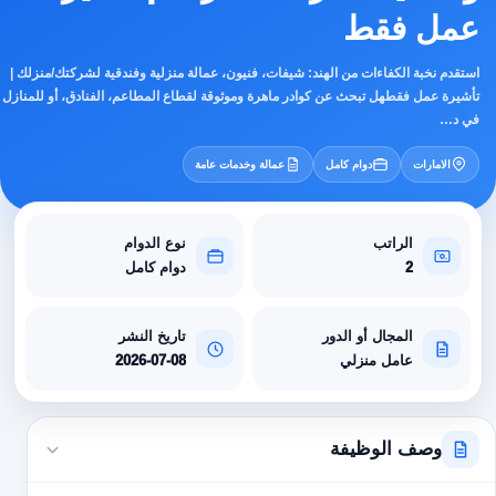
عمل فقط
استقدم نخبة الكفاءات من الهند: شيفات، فنيون، عمالة منزلية وفندقية لشركتك/منزلك |
تأشيرة عمل فقطهل تبحث عن كوادر ماهرة وموثوقة لقطاع المطاعم، الفنادق، أو للمنازل
في د…
الامارات
دوام كامل
عمالة وخدمات عامة
الراتب
نوع الدوام
2
دوام كامل
المجال أو الدور
تاريخ النشر
عامل منزلي
2026-07-08
وصف الوظيفة