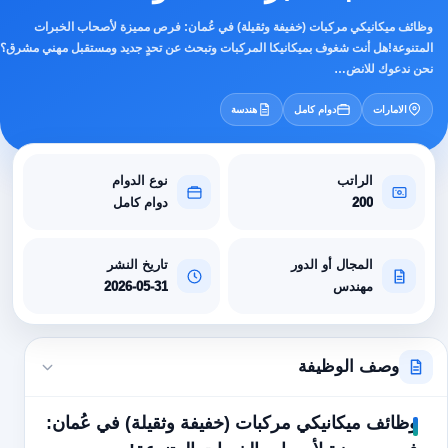
وظائف ميكانيكي مركبات (خفيفة وثقيلة) في عُمان: فرص مميزة لأصحاب الخبرات
المتنوعة!هل أنت شغوف بميكانيكا المركبات وتبحث عن تحدٍ جديد ومستقبل مهني مشرق؟
نحن ندعوك للانض…
الامارات
دوام كامل
هندسة
الراتب
نوع الدوام
200
دوام كامل
المجال أو الدور
تاريخ النشر
مهندس
2026-05-31
وصف الوظيفة
وظائف ميكانيكي مركبات (خفيفة وثقيلة) في عُمان: