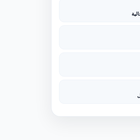
لية
ل