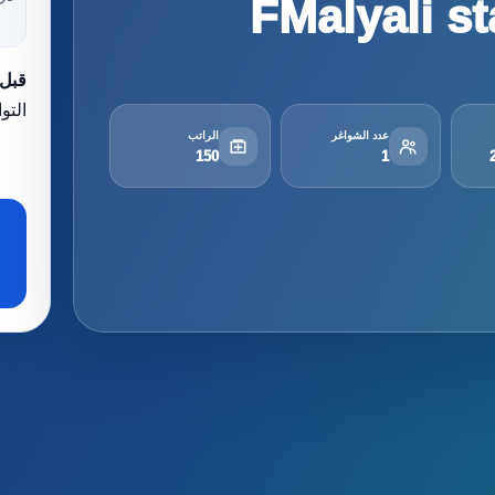
FMalyali st
قبل 
التو
عدد الشواغر
الراتب
150
1