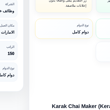
ر
زر التقديم يبقى واضحًا بدون
الشركة
إعلانات ملاصقة.
وظائف خا
نوع الدوام
مكان العمل
دوام كامل
الامارات
الراتب
150
نوع الدوام
دوام كام
Karak Chai Maker (Keral