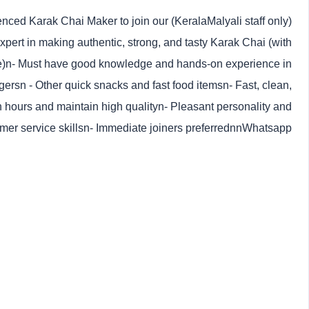
ed and experienced Karak Chai Maker to join our
pert in making authentic, strong, and tasty Karak Chai (with
re)n- Must have good knowledge and hands-on experience in
ersn - Other quick snacks and fast food itemsn- Fast, clean,
h hours and maintain high qualityn- Pleasant personality and
mer service skillsn- Immediate joiners preferrednnWhatsapp: