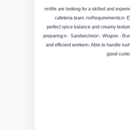
(KeralaMalyali staff only) nnWe are looking for a skill
cafeteria team. nnRequirements:n- Ex
perfect spice balance and creamy textu
preparing:n - Sandwichesn - Wrapsn - Burg
and efficient workern- Able to handle rus
good custo