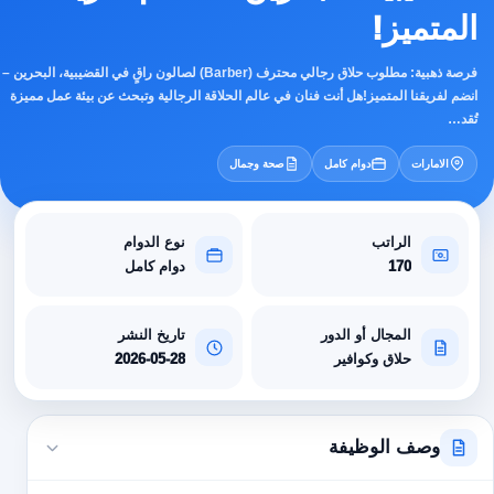
المتميز!
فرصة ذهبية: مطلوب حلاق رجالي محترف (Barber) لصالون راقٍ في القضيبية، البحرين –
انضم لفريقنا المتميز!هل أنت فنان في عالم الحلاقة الرجالية وتبحث عن بيئة عمل مميزة
تُقد…
الامارات
دوام كامل
صحة وجمال
الراتب
نوع الدوام
170
دوام كامل
المجال أو الدور
تاريخ النشر
حلاق وكوافير
2026-05-28
وصف الوظيفة