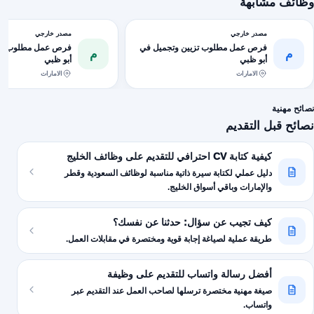
وظائف مشابهة
مصدر خارجي
مصدر خارجي
فرص عمل مطلوب تزيين وتجميل في
فرص عمل مطلوب تزي
م
م
أبو ظبي
أبو ظبي
الامارات
الامارات
نصائح مهنية
نصائح قبل التقديم
كيفية كتابة CV احترافي للتقديم على وظائف الخليج
دليل عملي لكتابة سيرة ذاتية مناسبة لوظائف السعودية وقطر
والإمارات وباقي أسواق الخليج.
كيف تجيب عن سؤال: حدثنا عن نفسك؟
طريقة عملية لصياغة إجابة قوية ومختصرة في مقابلات العمل.
أفضل رسالة واتساب للتقديم على وظيفة
صيغة مهنية مختصرة ترسلها لصاحب العمل عند التقديم عبر
واتساب.