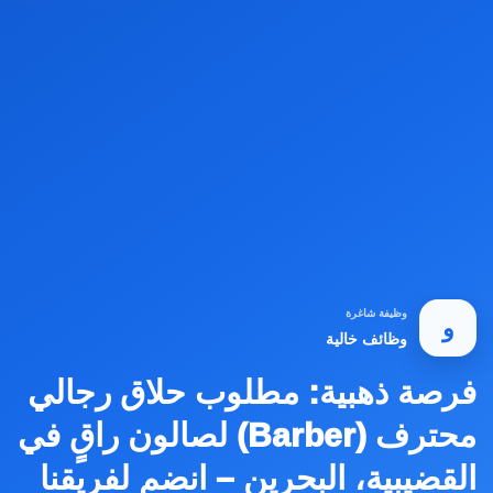
وظيفة شاغرة
و
وظائف خالية
فرصة ذهبية: مطلوب حلاق رجالي
محترف (Barber) لصالون راقٍ في
القضيبية، البحرين – انضم لفريقنا