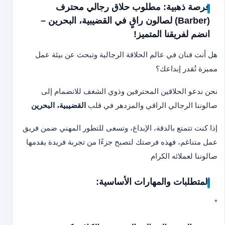
فرصة ذهبية: مطلوب حلاق رجالي محترف
(Barber) لصالون راقٍ في القضيبية، البحرين –
انضم لفريقنا المتميز!
هل أنت فنان في عالم الحلاقة الرجالية وتبحث عن بيئة عمل
مميزة تُقدر إبداعك؟
نحن ندعو الحلاقين المحترفين وذوي الشغف للانضمام إلى
صالوننا الرجالي الراقي والمزدهر في قلب
القضيبية، البحرين
إذا كنت تتمتع بالدقة، الإبداع، وتسعى للتطور المهني ضمن فريق
عمل متناغم، فهذه فرصتك لتصبح جزءًا من تجربة فريدة يقدمها
صالوننا لعملائه الكرام
المتطلبات والمهارات الأساسية:
*