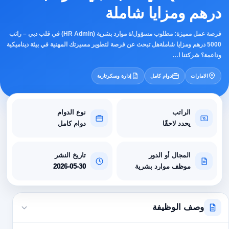
درهم ومزايا شاملة
فرصة عمل مميزة: مطلوب مسؤول/ة موارد بشرية (HR Admin) في قلب دبي – راتب
5000 درهم ومزايا شاملةهل تبحث عن فرصة لتطوير مسيرتك المهنية في بيئة ديناميكية
وداعمة؟ شركتنا ا…
الامارات
دوام كامل
إدارة وسكرتارية
الراتب
نوع الدوام
يحدد لاحقًا
دوام كامل
المجال أو الدور
تاريخ النشر
موظف موارد بشرية
2026-05-30
وصف الوظيفة