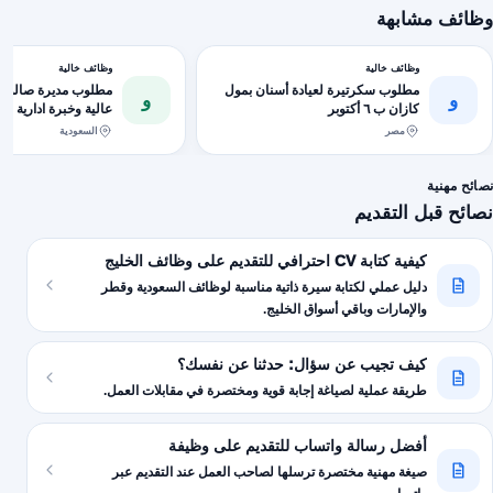
وظائف مشابهة
وظائف خالية
وظائف خالية
مطلوب سكرتيرة لعيادة أسنان بمول
مطلوب مديرة صالون ت
و
و
كازان ب ٦ أكتوبر
عالية وخبرة ادارية اح
عاملات وفنيات شرط .
مصر
السعودية
نصائح مهنية
نصائح قبل التقديم
كيفية كتابة CV احترافي للتقديم على وظائف الخليج
دليل عملي لكتابة سيرة ذاتية مناسبة لوظائف السعودية وقطر
والإمارات وباقي أسواق الخليج.
كيف تجيب عن سؤال: حدثنا عن نفسك؟
طريقة عملية لصياغة إجابة قوية ومختصرة في مقابلات العمل.
أفضل رسالة واتساب للتقديم على وظيفة
صيغة مهنية مختصرة ترسلها لصاحب العمل عند التقديم عبر