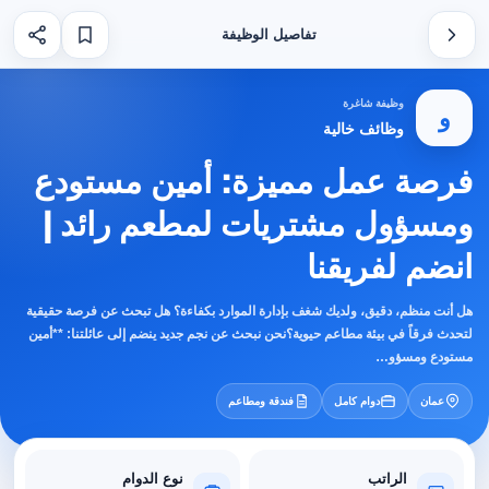
تفاصيل الوظيفة
وظيفة شاغرة
و
وظائف خالية
فرصة عمل مميزة: أمين مستودع
ومسؤول مشتريات لمطعم رائد |
انضم لفريقنا
هل أنت منظم، دقيق، ولديك شغف بإدارة الموارد بكفاءة؟ هل تبحث عن فرصة حقيقية
لتحدث فرقاً في بيئة مطاعم حيوية؟نحن نبحث عن نجم جديد ينضم إلى عائلتنا: **أمين
مستودع ومسؤو…
عمان
دوام كامل
فندقة ومطاعم
الراتب
نوع الدوام