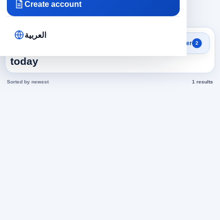
Create account
×
×
Engineering
54
Clear all
العربية
Search results
Filter
2
Business Development jobs
today
Sorted by newest
1 results