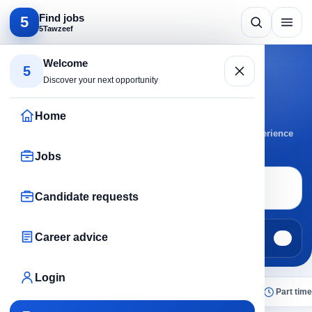
Find jobs
5
5Tawzeef
Search by specific role
Welcome
5
Business Development jobs
Discover your next opportunity
today
Home
Use keywords and filters to find results matching your experience
and location.
Jobs
Job search
Engineering · 54
Candidate requests
Career advice
Jobs
Candidate requests
1
0
Login
All
Today
Remote
No experience
Part time