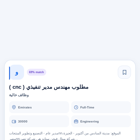
و
69% match
مطلوب مهندس مدير تنفيذي ( cnc )
وظائف خالية
Emirates
Full-Time
30000
Engineering
مدير عام - التصنيع وتطوير المنتجاتnnالموقع: مدينة السادس من أكتوبر - الجيزة،
مصرnnشركة ميتال فيجن ستاند هي شركة تصن…