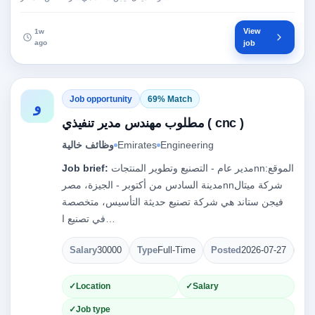
View
1w
ago
job
Job opportunity
69% Match
و
مطلوب مهندس مدير تنفيذي ( cnc )
وظائف خالية
Emirates
Engineering
Job brief:
مدير عام - التصنيع وتطوير المنتجاتnnالموقع:
مدينة السادس من أكتوبر - الجيزة، مصرnnشركة ميتال
فيجن ستاند هي شركة تصنيع حديثة التأسيس، متخصصة
في تصنيع ا…
Salary
30000
Type
Full-Time
Posted
2026-07-27
Op
Location
Salary
Job type