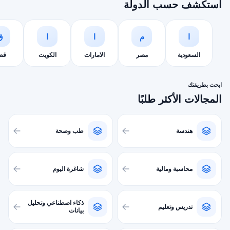
استكشف حسب الدولة
ا
م
ا
ا
ق
السعودية
مصر
الامارات
الكويت
قط
ابحث بطريقتك
المجالات الأكثر طلبًا
هندسة
طب وصحة
محاسبة ومالية
شاغرة اليوم
ذكاء اصطناعي وتحليل
تدريس وتعليم
بيانات