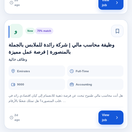
View
2d
ago
job
و
New
70% match
وظيفة محاسب مالي | شركة رائدة للملابس بالجملة
بالمنصورة | فرصة عمل مميزة
وظائف خالية
Emirates
Full-Time
9000
Accounting
هل أنت محاسب مالي طموح تبحث عن فرصة ذهبية للانضمام إلى كيان اقتصادي رائد في
قلب المنصورة؟ هل تمتلك شغفًا بالأرقام، …
View
2d
ago
job