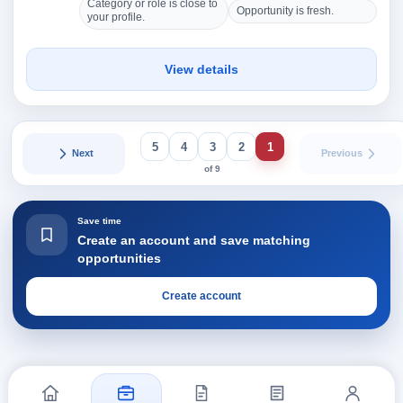
Category or role is close to
Opportunity is fresh.
your profile.
View details
5
4
3
2
1
Next
Previous
of 9
Save time
Create an account and save matching
opportunities
Create account