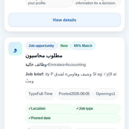
your profile.
information for a decision.
View details
Job opportunity
New
66% Match
و
مطلوب محاسبون
وظائف خالية
Emirates
Accounting
Job brief:
ity P ‏لفندق‎ o‏وشيف وهاوس‎ Sl ag: / y|9 ai
Type
Full-Time
Posted
2026-08-05
Openings
1
Location
Job type
Posted date