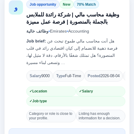
Job opportunity
New
70% Match
و
وظيفة محاسب مالي | شركة رائدة للملابس
بالجملة بالمنصورة | فرصة عمل مميزة
وظائف خالية
Emirates
Accounting
Job brief:
هل أنت محاسب مالي طموح تبحث عن
فرصة ذهبية للانضمام إلى كيان اقتصادي رائد في قلب
المنصورة؟ هل تمتلك شغفًا بالأرقام، دقة لا مثيل لها،
وتسعى لبناء مسيرة …
Salary
9000
Type
Full-Time
Posted
2026-08-04
Ope
Location
Salary
Job type
Category or role is close to
Listing has enough
your profile.
information for a decision.