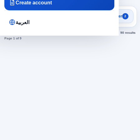
Create account
Search results
Filter
2
Accountant jobs today
العربية
Sorted by newest
90 results
Page 1 of 9