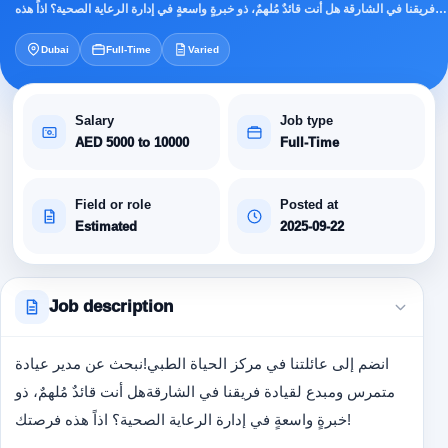
فريقنا في الشارقة هل أنت قائدٌ مُلهمٌ، ذو خبرةٍ واسعةٍ في إدارة الرعاية الصحية؟ اذاً هذه…
Dubai
Full-Time
Varied
Salary
Job type
AED 5000 to 10000
Full-Time
Field or role
Posted at
Estimated
2025-09-22
Job description
انضم إلى عائلتنا في مركز الحياة الطبي!
نبحث عن مدير عيادة
متمرس ومبدع لقيادة فريقنا في الشارقة
هل أنت قائدٌ مُلهمٌ، ذو
خبرةٍ واسعةٍ في إدارة الرعاية الصحية؟ اذاً هذه فرصتك!