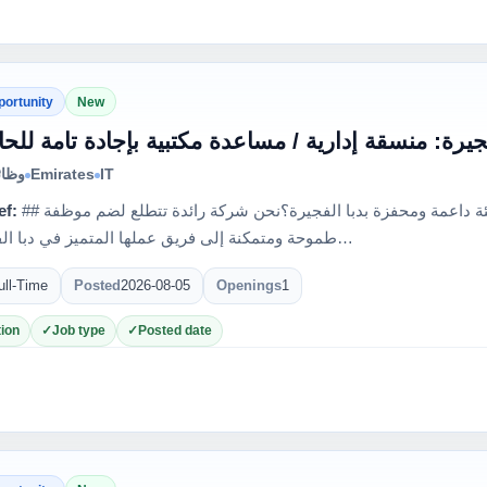
portunity
New
يرة: منسقة إدارية / مساعدة مكتبية بإجادة تامة لل
وظائ
Emirates
IT
ef:
## هل تبحثين عن فرصة عمل مميزة في بيئة داعمة ومحفزة بدبا الفجيرة؟نحن شركة رائدة تتطلع لضم موظفة
طموحة ومتمكنة إلى فريق عملها المتميز في دبا الفجيرة إذ…
ull-Time
Posted
2026-08-05
Openings
1
ion
Job type
Posted date