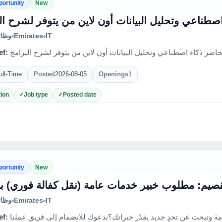
portunity
New
ناعي وتحليل البيانات أون لاين من يتوفر لشرح ال
وظائ
Emirates
IT
ef:
ضر ذكاء اصطناعي وتحليل البيانات أون لاين من يتوفر لشرح البرامج
ull-Time
Posted
2026-08-05
Openings
1
ion
Job type
Posted date
portunity
New
قصيم: مطلوب خبير خدمات عامة (نقل كفالة فوري) بال
وظائ
Emirates
IT
ef:
هل أنت محترف متمرس في الخدمات العامة وتبحث عن تحدٍ جديد يقدّر خبراتك؟ندعوك للانضمام إلى فريق عملنا