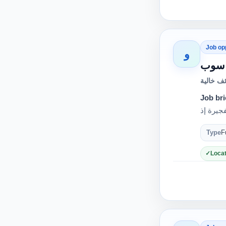
Job op
و
حاسوب
ف خالية
Job bri
Type
F
Locat