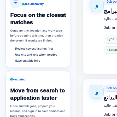
Job op
و
Job discovery
برامج
Focus on the closest
ف خالية
matches
Job bri
Compare title, location and work type
before opening a listing, then broaden
Type
F
the search if results are limited.
Review newest listings first
Locat
Use city and role when needed
Save suitable jobs
Next step
Job op
Move from search to
و
بدائع
application faster
ف خالية
Open suitable jobs, prepare your
resume, and sign in to save choices and
Job bri
track applications.