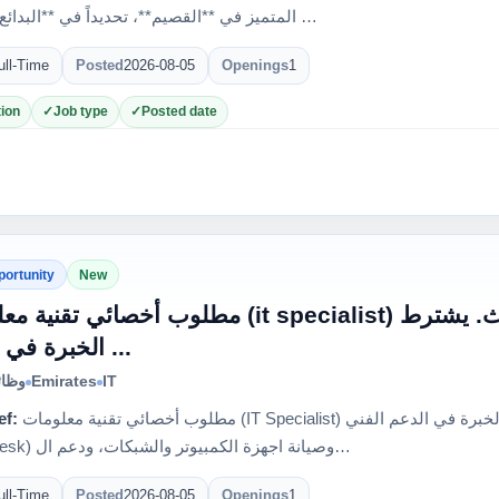
المتميز في **القصيم**، تحديداً في **البدائع**، حيث …
ull-Time
Posted
2026-08-05
Openings
1
ion
Job type
Posted date
portunity
New
مطلوب أخصائي (it specialist) للعمل لدى مصنع عبق للأثاث. يشترط
الخبرة في الدعم ...
وظائ
Emirates
IT
ef:
مطلوب أخصائي تقنية معلومات (IT Specialist) للعمل لدى مصنع عبق للأثاث. يشترط الخبرة في الدعم الفني
(Help Desk) وصيانة اجهزة الكمبيوتر والشبكات، ودعم ال…
ull-Time
Posted
2026-08-05
Openings
1