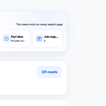
The same tools on every search page
Part time
Job requests
Flexible hours
0
135 results