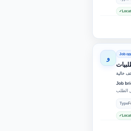
Locat
Job op
و
ف خالية
Job bri
Type
F
Locat