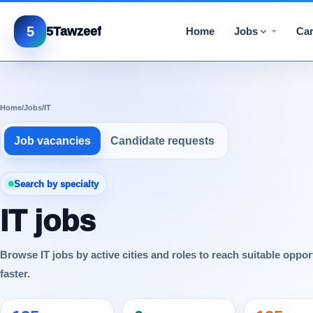
5
5Tawzeef
Home
Jobs
Car
Home
/
Jobs
/
IT
Job vacancies
Candidate requests
Search by specialty
IT jobs
Browse IT jobs by active cities and roles to reach suitable oppor
faster.