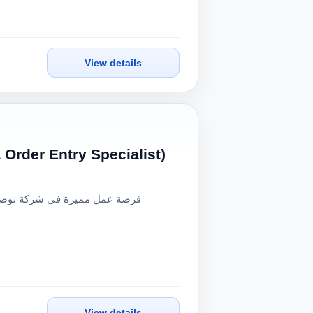
View details
أمين  (Storekeeper & Order Entry Specialist)
View details