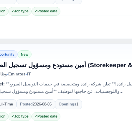
ion
Job type
Posted date
portunity
New
مستودع ومسؤول تسجيل الطلبيات
وظائ
Emirates
IT
ef:
**فرصة عمل مميزة في شركة توصيل رائدة!** تعلن شركة رائدة ومتخصصة في خدمات التوصيل السريع
واللوجستيات، عن حاجتها لتوظيف **أمين مستودع ومسؤول تسجيل الطلب…
ull-Time
Posted
2026-08-05
Openings
1
ion
Job type
Posted date