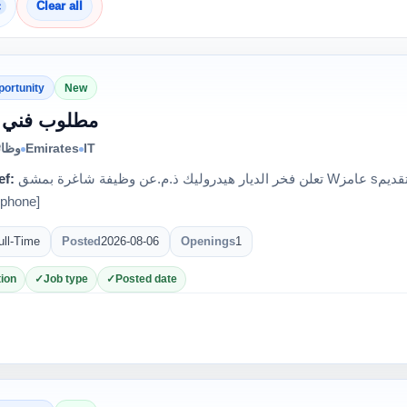
×
Clear all
portunity
New
مطلوب فني ص
وظائ
Emirates
IT
ef:
تعلن فخر الديار هيدروليك ذ.م.عن وظيفة شاغرة بمشق ‎W‏‏عامز ‎s‏ عام.للتقديم ‎o‏ الؤظيفة. + يرجى التواصل على‎
ull-Time
Posted
2026-08-06
Openings
1
ion
Job type
Posted date