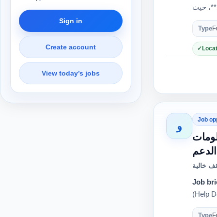
Sign in
Type
F
Create account
Locat
View today’s jobs
Job op
و
 تقنية معلومات
ف خالية
Job bri
Type
F