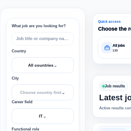
Quick access
What job are you looking for?
Choose the r
All jobs
135
Country
⌄
All countries
City
Job results
⌄
Choose country first
Latest j
Career field
Active results co
⌄
IT
Functional role