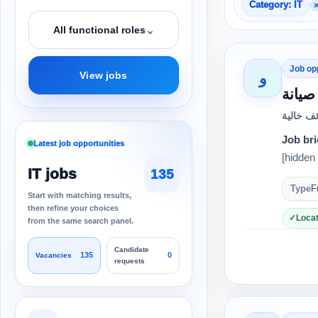
Category: IT
⌄
All functional roles
Job op
و
View jobs
يانة
ف خالية
Job bri
Latest job opportunities
IT jobs
135
Type
F
Start with matching results,
then refine your choices
Locat
from the same search panel.
Candidate
135
0
Vacancies
requests