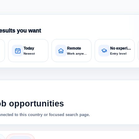
esults you want
Today
Remote
No experience
Newest
Work anywhere
Entry level
ob opportunities
nnected to this country or focused search page.