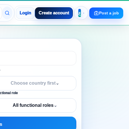
Login
Create account
Post a job
y
Choose country first
⌄
tional role
All functional roles
⌄
s