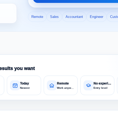
Remote
Sales
Accountant
Engineer
Cust
esults you want
Today
Remote
No experience
Newest
Work anywhere
Entry level