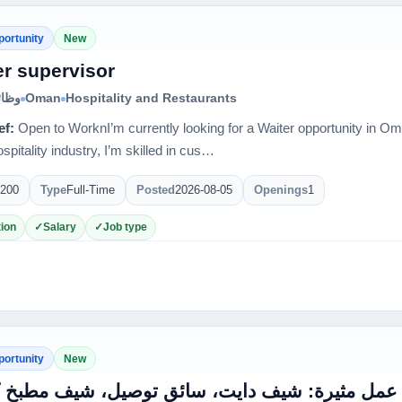
portunity
New
er supervisor
وظائ
Oman
Hospitality and Restaurants
ef:
Open to WorknI’m currently looking for a Waiter opportunity in O
ospitality industry, I’m skilled in cus…
200
Type
Full-Time
Posted
2026-08-05
Openings
1
ion
Salary
Job type
portunity
New
 عمل مثيرة: شيف دايت، سائق توصيل، شيف مطبخ ك