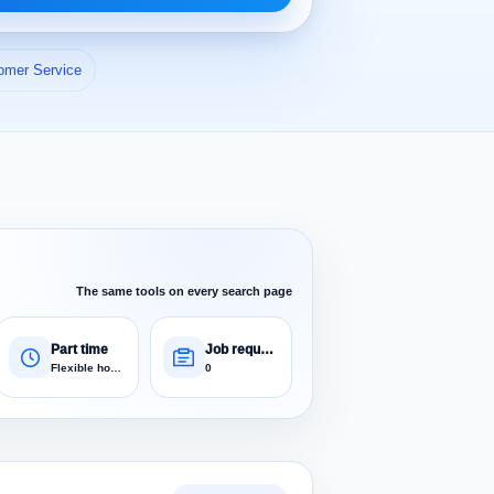
omer Service
The same tools on every search page
Part time
Job requests
Flexible hours
0