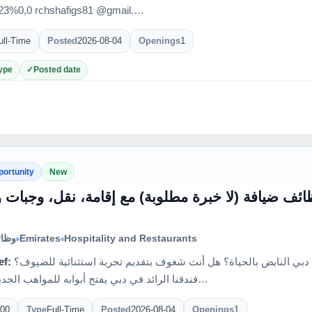
39888023%0,0 r‏‎chshafigs81 @gmail.…
ull-Time
Posted
2026-08-04
Openings
1
ype
Posted date
portunity
New
ئف ضيافة (لا خبرة مطلوبة) مع إقامة، نقل، وجبات 
وظائ
Emirates
Hospitality and Restaurants
ef:
هل تحلم ببدء مسيرتك المهنية في قلب دبي النابض بالحياة؟ هل أنت شغوف بتقديم تجربة استثنائية للضيوف؟
فندقنا الرائد في دبي يفتح أبوابه للمواهب الجديدة! نحن…
00
Type
Full-Time
Posted
2026-08-04
Openings
1