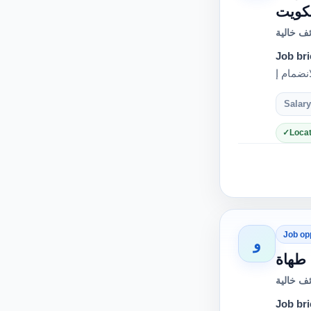
- ويت
ف خالية
Job bri
Salary
Locat
Job op
و
طهاة
ف خالية
Job bri