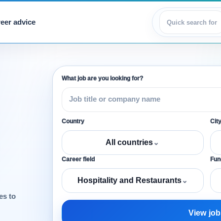
eer advice
View jobs
What job are you looking for?
Country
Cit
All countries
⌄
Career field
Func
Hospitality and Restaurants
⌄
es to
View job