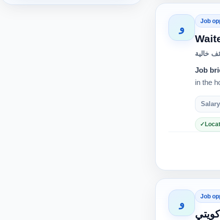
Job op
و
Wait
ف خالية
Job bri
in the h
Salary
Locat
Job op
و
ويتي