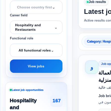
Job results
⌄
Choose country first
Latest j
Career field
Active results co
Hospitality and
⌄
Restaurants
Functional role
Category: Hospi
⌄
All functional roles
Job op
و
View jobs
عمالة
منزلية
ف خالية
Latest job opportunities
Job bri
Hospitality
167
and