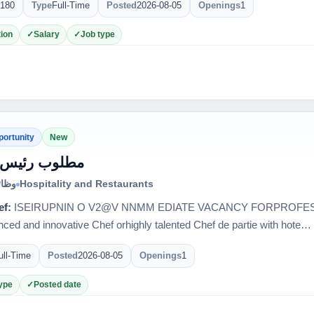
180
Type
Full-Time
Posted
2026-08-05
Openings
1
ion
Salary
Job type
portunity
New
مطلوب رئيس 
وظائ
Hospitality and Restaurants
ef:
ISEIRUPNIN O V2@V NNMM EDIATE VACANCY FORPROFESS
nced and innovative Chef orhighly talented Chef de partie with hote…
ull-Time
Posted
2026-08-05
Openings
1
ype
Posted date