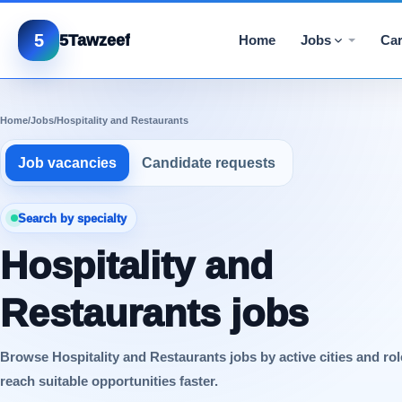
5
5Tawzeef
Home
Jobs
Car
Home
/
Jobs
/
Hospitality and Restaurants
Job vacancies
Candidate requests
Search by specialty
Hospitality and
Restaurants jobs
Browse Hospitality and Restaurants jobs by active cities and rol
reach suitable opportunities faster.