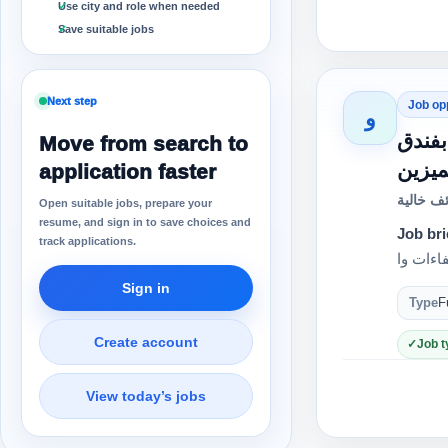
Use city and role when needed
Save suitable jobs
Next step
Job op
و
 استثنائية بفندق
Move from search to
ميزين
application faster
ف خالية
Open suitable jobs, prepare your
resume, and sign in to save choices and
Job bri
track applications.
Sign in
Type
F
Create account
Job t
View today’s jobs