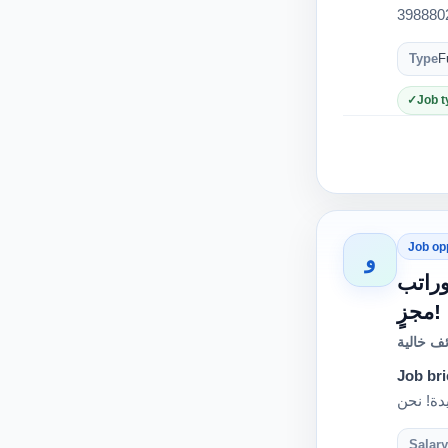
Type
F
Job t
Job op
و
وراتب
مجزٍ!
ف خالية
Job bri
Salary