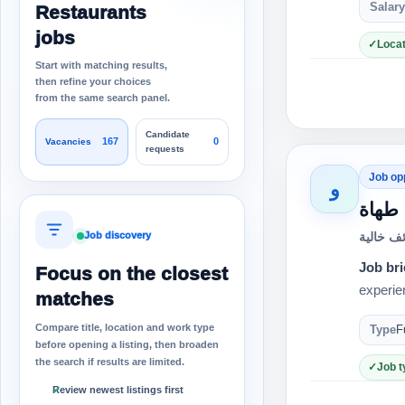
Salary
Restaurants
jobs
Locat
Start with matching results,
then refine your choices
from the same search panel.
Candidate
167
0
Vacancies
requests
Job op
و
طهاة
Job discovery
ف خالية
Job bri
Focus on the closest
experie
matches
Compare title, location and work type
Type
F
before opening a listing, then broaden
the search if results are limited.
Job t
Review newest listings first