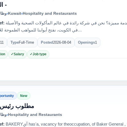
الك
وظائ
Kuwait
Hospitality and Restaurants
ef:
هل أنت شغوف بالمذاق الرفيع أو تقديم خدمة مميزة؟ نحن في شركة رائدة في عالم المأكولات الصحية والأصيلة
في الكويت، نفتح أبوابنا للمواهب الطموحة للانضمام إ…
11
Type
Full-Time
Posted
2026-08-04
Openings
1
ion
Salary
Job type
portunity
New
مطلوب رئيس 
وظائ
Hospitality and Restaurants
ef:
‎BAKERY‏ آي‎has'a, vacancy for the‏‎occupation, of Baker‏‎ General , 9%, suitably‏‎qualified appli ‘? can‏‎contact