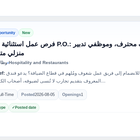
portunity
New
فرص عمل P.O.: مطلوب طهاة موهوبين، شيف محترف، وموظفي تدبير
منزلي مت
وظائ
Hospitality and Restaurants
ef:
هل تبحث عن فرصة حقيقية للانضمام إلى فريق عمل شغوف ومُلهم في قطاع الضيافة؟ يدعو فندق PO الرائد،
المعروف بتقديم تجارب لا تُنسى لضيوفه، أصحاب الكفاءات وا…
ull-Time
Posted
2026-08-05
Openings
1
ype
Posted date