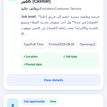
كاشير (Cashier)
Customer Service
Emirates
وظائف خالية
**فرصة وظيفية مميزة: انضم إلى فريق [علما
Job brief:
لاقتصاد] في جدة!** هل أنت شغوف بخدمة العملاء وتتمتع
بالجدية والالتزام؟ تبحث [علما لاقتصاد] عن كاشير موهوب
للا…
Type
Full-Time
Posted
2026-08-05
Openings
1
Location
Job type
Posted date
View details
Job opportunity
New
و