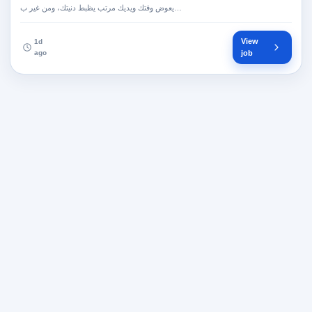
يعوض وقتك ويديك مرتب يظبط دنيتك، ومن غير ب…
View
1d
ago
job