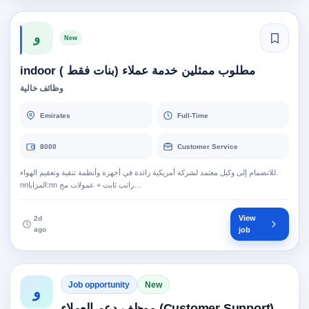
و
New
مطلوب ممثلين خدمة عملاء (بنات فقط ) indoor
وظائف خالية
Emirates
Full-Time
8000
Customer Service
للانضمام إلى وكيل معتمد لشركة أمريكية رائدة في أجهزة وأنظمة تنقية وتعقيم الهواء.
nnالمزايا:nn راتب ثابت + عمولات مج…
View
2d
ago
job
Job opportunity
New
و
موظف دعم العملاء (Customer Support)