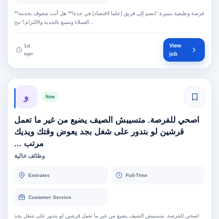
**فرصة وظيفية مميزة: انضم إلى فريق [علما لاقتصاد] في جدة!** هل أنت شغوف بخدمة
العملاء وتتمتع بالجدية والالتزام؟ تبح…
View
1d
ago
job
و
New
اصحي للفرصة. متسيبش الصيف يضيع من غير ما تعمل
قرشين لو بتدور على شغل بجد يعوض وقتك ويديك
مرتب ...
وظائف خالية
Emirates
Full-Time
Customer Service
اصحي للفرصة. متسيبش الصيف يضيع من غير ما تعمل قرشين لو بتدور على شغل بجد