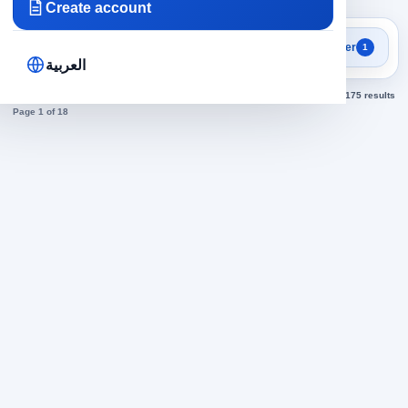
Create account
Focused search results
Filter
1
Customer Service jobs
العربية
Sorted by newest
175 results
Page 1 of 18