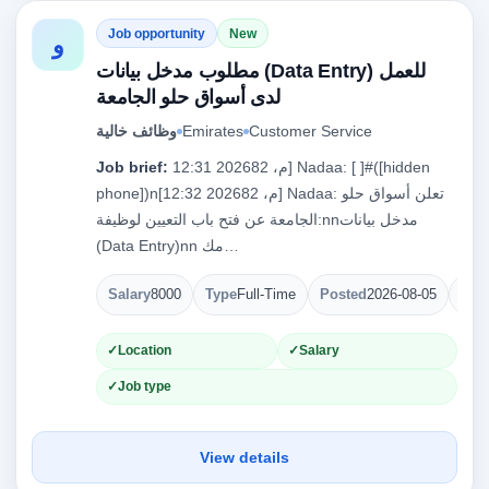
Job opportunity
New
و
مطلوب مدخل بيانات (Data Entry) للعمل
لدى أسواق حلو الجامعة
Customer Service
Emirates
وظائف خالية
12:31 م، 202682] Nadaa: [ ]#([hidden
Job brief:
phone])n[12:32 م، 202682] Nadaa: تعلن أسواق حلو
الجامعة عن فتح باب التعيين لوظيفة:nnمدخل بيانات
(Data Entry)nn مك…
Salary
8000
Type
Full-Time
Posted
2026-08-05
Ope
Location
Salary
Job type
View details