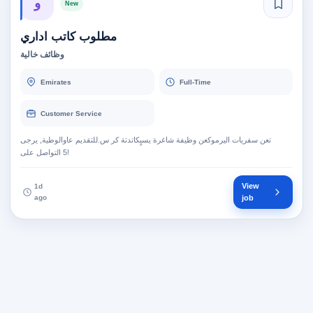
و
New
مطلوب كاتب اداري
وظائف خالية
Emirates
Full-Time
Customer Service
تعن سفريات اليرموكعن وظيفة شاغرة يسيٍكاتدتة كر س.للتقديم عاوالوطية, يرجى
View
1d
ago
job