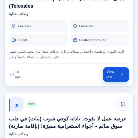
Telesales)
وظائف خالية
Emirates
Full-Time
10000
Customer Service
أخصائي مبيعات وإدارة علاقات عملاء لدي معهد تعليمي شهيرnnالمهام الوظيفية:nالرد
على استفسارات العملاء هاتفياً أو عبر …
View
1d
ago
job
و
New
فرصة عمل لا تفوت: نادلة كوفي شوب (بنات) في قلب
سوق سالم - أجواء انستغرامية مميزة! (بإقامة سارية)
وظائف خالية