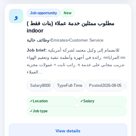
Job opportunity
New
و
مطلوب ممثلين خدمة عملاء (بنات فقط )
indoor
Customer Service
Emirates
وظائف خالية
للانضمام إلى وكيل معتمد لشركة أمريكية
Job brief:
رائدة في أجهزة وأنظمة تنقية وتعقيم الهواء. nnالمزايا:nn
راتب ثابت + عمولات مجزية. n تدريب مجاني على خدمة
العملاء…
Salary
8000
Type
Full-Time
Posted
2026-08-05
Ope
Location
Salary
Job type
View details