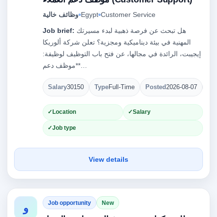
Customer Service
Egypt
وظائف خالية
هل تبحث عن فرصة ذهبية لبدء مسيرتك
Job brief:
المهنية في بيئة ديناميكية ومجزية؟ تعلن شركة ألوريكا
إيجيبت، الرائدة في مجالها، عن فتح باب التوظيف لوظيفة:
**موظف دعم…
Salary
30150
Type
Full-Time
Posted
2026-08-07
Op
Location
Salary
Job type
View details
Job opportunity
New
و