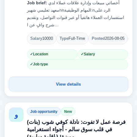
أخصائي مبيعات وإدارة علاقات عملاء لدي
Job brief:
معهد تعليمي شهيرnnالمهام الوظيفية:nالرد على
استفسارات العملاء هاتفياً أو عبر قنوات التواصل، وتقديم
شرح وافٍ عن ا…
Salary
10000
Type
Full-Time
Posted
2026-08-05
Op
Location
Salary
Job type
View details
Job opportunity
New
و
فرصة عمل لا تفوت: نادلة كوفي شوب (بنات)
في قلب سوق سالم - أجواء انستغرامية
مميزة! (بإقامة سارية)