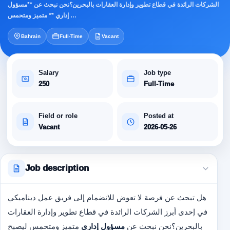
الشركات الرائدة في قطاع تطوير وإدارة العقارات بالبحرين؟نحن نبحث عن **مسؤول
إداري ** متميز ومتحمس …
Bahrain
Full-Time
Vacant
Salary
Job type
250
Full-Time
Field or role
Posted at
Vacant
2026-05-26
Job description
هل تبحث عن فرصة لا تعوض للانضمام إلى فريق عمل ديناميكي
في إحدى أبرز الشركات الرائدة في قطاع تطوير وإدارة العقارات
بالبحرين؟
نحن نبحث عن
مسؤول إداري
متميز ومتحمس ليصبح