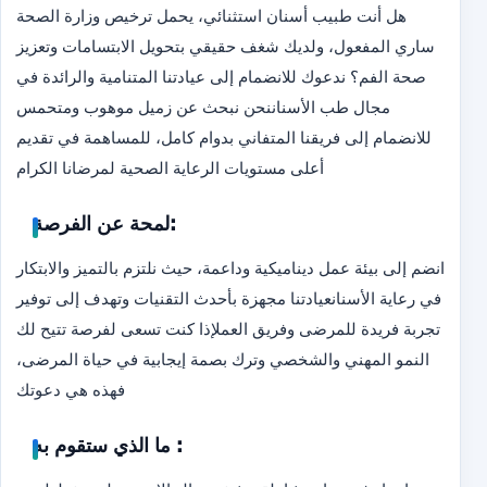
هل أنت طبيب أسنان استثنائي، يحمل ترخيص وزارة الصحة
ساري المفعول، ولديك شغف حقيقي بتحويل الابتسامات وتعزيز
صحة الفم؟ ندعوك للانضمام إلى عيادتنا المتنامية والرائدة في
مجال طب الأسنان
نحن نبحث عن زميل موهوب ومتحمس
للانضمام إلى فريقنا المتفاني بدوام كامل، للمساهمة في تقديم
أعلى مستويات الرعاية الصحية لمرضانا الكرام
لمحة عن الفرصة:
انضم إلى بيئة عمل ديناميكية وداعمة، حيث نلتزم بالتميز والابتكار
في رعاية الأسنان
عيادتنا مجهزة بأحدث التقنيات وتهدف إلى توفير
تجربة فريدة للمرضى وفريق العمل
إذا كنت تسعى لفرصة تتيح لك
النمو المهني والشخصي وترك بصمة إيجابية في حياة المرضى،
فهذه هي دعوتك
ما الذي ستقوم به :