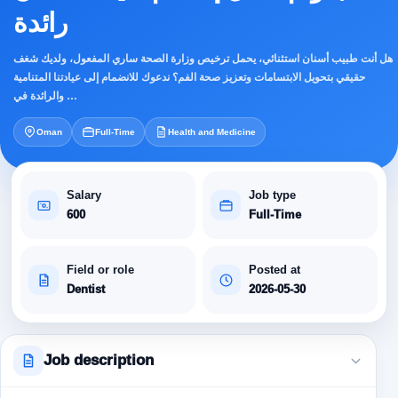
رائدة
هل أنت طبيب أسنان استثنائي، يحمل ترخيص وزارة الصحة ساري المفعول، ولديك شغف
حقيقي بتحويل الابتسامات وتعزيز صحة الفم؟ ندعوك للانضمام إلى عيادتنا المتنامية
والرائدة في …
Oman
Full-Time
Health and Medicine
Salary
Job type
600
Full-Time
Field or role
Posted at
Dentist
2026-05-30
Job description