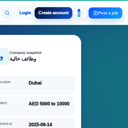
Login
Create account
Post a job
Company snapshot
و
وظائف خالية
ocation
Dubai
alary
AED 5000 to 10000
sted at
2025-09-14