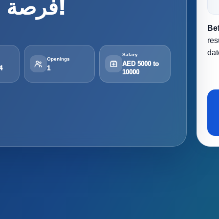
Lead) - فرصة مميزة في دبي!
Be
res
dat
Salary
Openings
AED 5000 to
4
1
10000