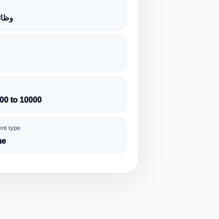
وظائ
00 to 10000
nt type
me