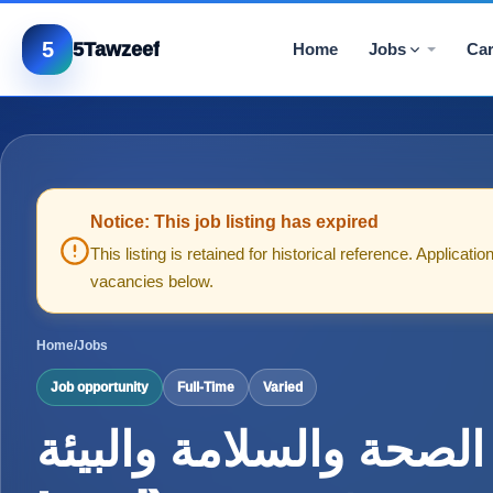
5
5Tawzeef
Home
Jobs
Car
Notice: This job listing has expired
This listing is retained for historical reference. Applica
vacancies below.
Home
/
Jobs
Job opportunity
Full-Time
Varied
قائد الصحة والسلامة والبيئة 