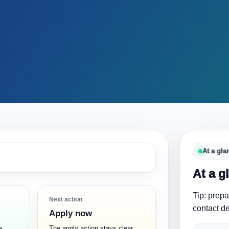
At a gla
At a g
Tip: prep
Next action
contact de
Apply now
a
The apply action stays clear