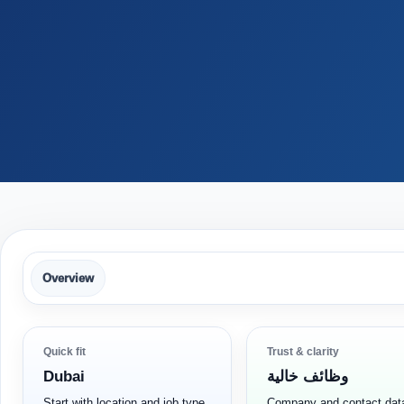
Overview
Quick fit
Trust & clarity
Dubai
وظائف خالية
Start with location and job type
Company and contact dat