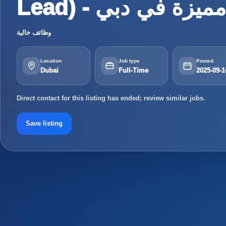
وظائف خالية
Location
Job type
Posted
Dubai
Full-Time
2025-09-1
Direct contact for this listing has ended; review similar jobs.
Save listing