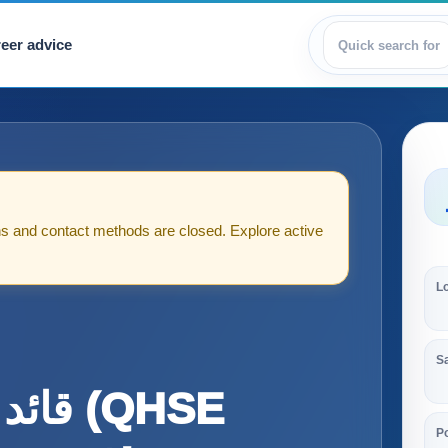
eer advice
View jobs
tions and contact methods are closed. Explore active
L
S
(QHSE
Po