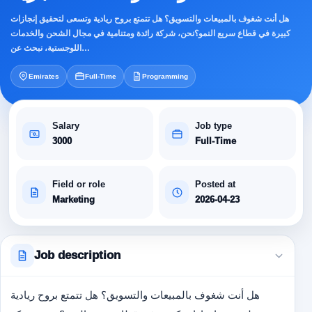
هل أنت شغوف بالمبيعات والتسويق؟ هل تتمتع بروح ريادية وتسعى لتحقيق إنجازات
كبيرة في قطاع سريع النمو؟نحن، شركة رائدة ومتنامية في مجال الشحن والخدمات
اللوجستية، نبحث عن…
Emirates
Full-Time
Programming
Salary
Job type
3000
Full-Time
Field or role
Posted at
Marketing
2026-04-23
Job description
هل أنت شغوف بالمبيعات والتسويق؟ هل تتمتع بروح ريادية