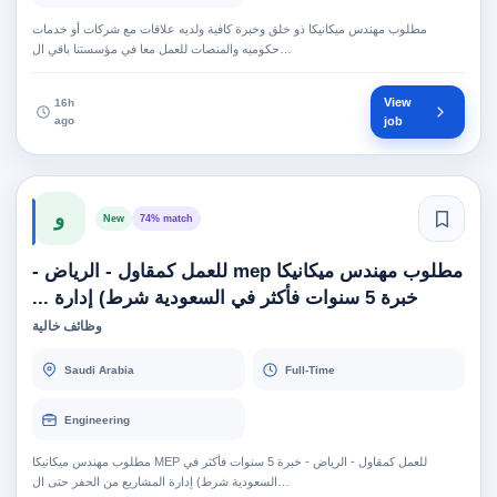
مطلوب مهندس ميكانيكا ذو خلق وخبرة كافية ولديه علاقات مع شركات أو خدمات
حكوميه والمنصات للعمل معا في مؤسستنا باقي ال…
View
16h
ago
job
و
New
74% match
مطلوب مهندس ميكانيكا mep للعمل كمقاول - الرياض -
خبرة 5 سنوات فأكثر في السعودية شرط) إدارة ...
وظائف خالية
Saudi Arabia
Full-Time
Engineering
مطلوب مهندس ميكانيكا MEP للعمل كمقاول - الرياض - خبرة 5 سنوات فأكثر في
السعودية شرط) إدارة المشاريع من الحفر حتى ال…