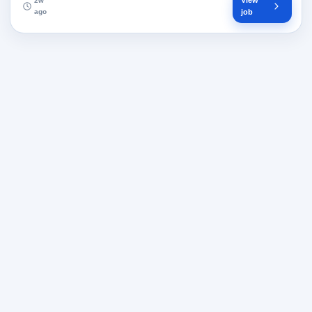
View
2w
ago
job