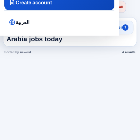
Create account
×
×
×
Saudi Arabia
Engineering
Mechanical Engineer
Clear all
العربية
Search results
Filter
3
Mechanical Engineer in Saudi
Arabia jobs today
Sorted by newest
4 results