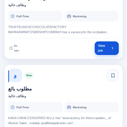
وظائف خالية
Full-Time
Marketing
TRUFFELINOSCCHOCOLATEFACTORY
BAHRAINIPARTZNERSHIPCOMPANY-has a vacancyfor the occlpation
ofSupervisor Sales, suitab…
View
6h
ago
job
و
New
مطلوب بائع
وظائف خالية
Full-Time
Marketing
KAKA CARACCESSORIES W.LLL.has "aswvacancy for theoccupation,, ,of
Worker Sales , suitably qualifiedapplicants can‘/…