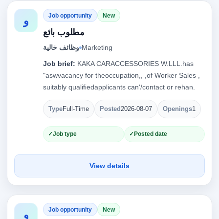
Job opportunity
New
و
مطلوب بائع
وظائف خالية
Marketing
Job brief:
KAKA CARACCESSORIES W.LLL.has
"aswvacancy for theoccupation,, ,of Worker Sales ,
suitably qualifiedapplicants can‘/contact or rehan.
Type
Full-Time
Posted
2026-08-07
Openings
1
Job type
Posted date
View details
Job opportunity
New
و