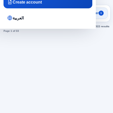
Create account
Focused search results
Filter
1
Marketing jobs
العربية
Sorted by newest
322 results
Page 1 of 33