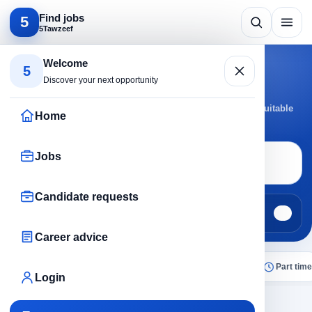
Find jobs
5
5Tawzeef
Search by specialty
Welcome
5
Marketing jobs
Discover your next opportunity
Browse Marketing jobs by active cities and roles to reach suitable
Home
opportunities faster.
Jobs
Job search
Marketing
Candidate requests
Jobs
Candidate requests
322
0
Career advice
All
Today
Remote
No experience
Part time
Login
×
Marketing
Clear all