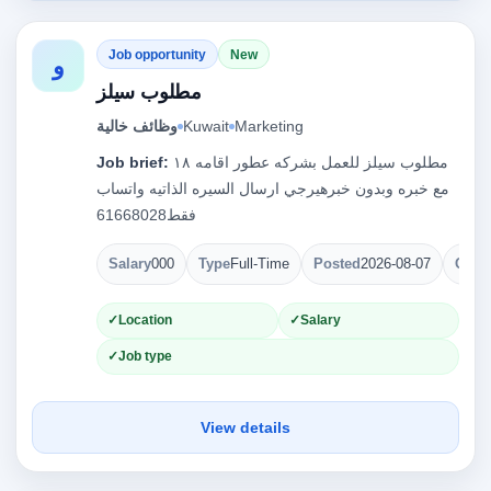
Job opportunity
New
و
مطلوب سيلز
وظائف خالية
Kuwait
Marketing
Job brief:
مطلوب سيلز للعمل بشركه عطور اقامه ١٨
مع خبره وبدون خبرهيرجي ارسال السيره الذاتيه واتساب
فقط61668028
Salary
000
Type
Full-Time
Posted
2026-08-07
Open
Location
Salary
Job type
View details