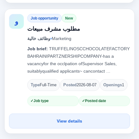
Job opportunity
New
و
مطلوب مشرف مبيعات
وظائف خالية
Marketing
Job brief:
TRUFFELINOSCCHOCOLATEFACTORY
BAHRAINIPARTZNERSHIPCOMPANY-has a
vacancyfor the occlpation ofSupervisor Sales,
suitablyqualified applicants~ cancontact …
Type
Full-Time
Posted
2026-08-07
Openings
1
Job type
Posted date
View details