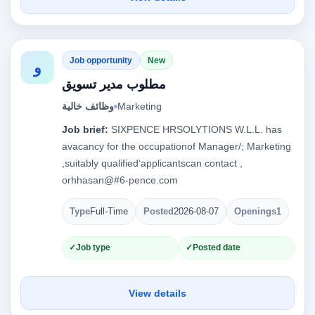
Job opportunity
New
و
مطلوب مدير تسويق
وظائف خالية
Marketing
Job brief:
SIXPENCE HRSOLYTIONS W.L.L. has
avacancy for the occupationof Manager/; Marketing
,suitably qualified‘applicantscan contact ,
orhhasan@#6-pence.com
Type
Full-Time
Posted
2026-08-07
Openings
1
Job type
Posted date
View details