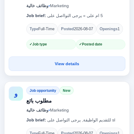
وظائف خالية
Marketing
Job brief:
Type
Full-Time
Posted
2026-08-07
Openings
1
Job type
Posted date
View details
Job opportunity
New
و
مطلوب بائع
وظائف خالية
Marketing
Job brief:
Type
Full-Time
Posted
2026-08-07
Openings
1