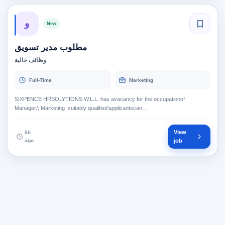
و
New
مطلوب مدير تسويق
وظائف خالية
Full-Time
Marketing
SIXPENCE HRSOLYTIONS W.L.L. has avacancy for the occupationof
Manager/; Marketing ,suitably qualified‘applicantscan…
View
5h
ago
job