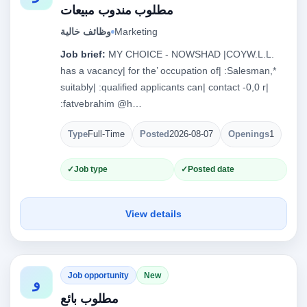
مطلوب مندوب مبيعات
وظائف خالية
Marketing
Job brief:
MY CHOICE - NOWSHAD |COYW.L.L.
has a vacancy| for the’ occupation of| :Salesman,*
suitably| :qualified applicants can| contact -0,0 r|
:fatvebrahim @h…
Type
Full-Time
Posted
2026-08-07
Openings
1
Job type
Posted date
View details
Job opportunity
New
و
مطلوب بائع