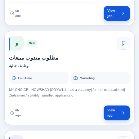
View
6h
ago
job
و
New
مطلوب مندوب مبيعات
وظائف خالية
Full-Time
Marketing
MY CHOICE - NOWSHAD |COYW.L.L. has a vacancy| for the’ occupation of|
:Salesman,* suitably| :qualified applicants c…
View
6h
ago
job