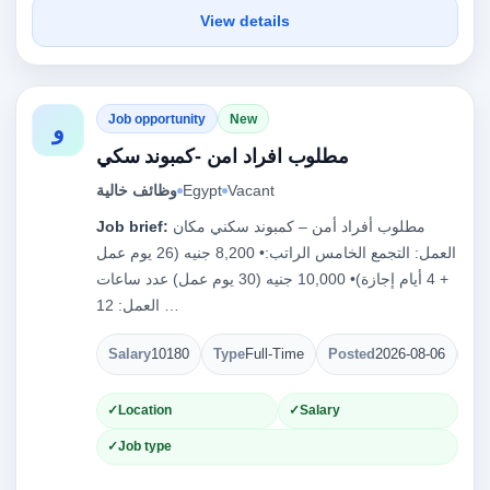
View details
Job opportunity
New
و
مطلوب افراد امن -كمبوند سكي
Vacant
Egypt
وظائف خالية
مطلوب أفراد أمن – كمبوند سكني مكان
Job brief:
العمل: التجمع الخامس الراتب:• 8,200 جنيه (26 يوم عمل
+ 4 أيام إجازة)• 10,000 جنيه (30 يوم عمل) عدد ساعات
العمل: 12 …
Salary
10180
Type
Full-Time
Posted
2026-08-06
Op
Location
Salary
Job type