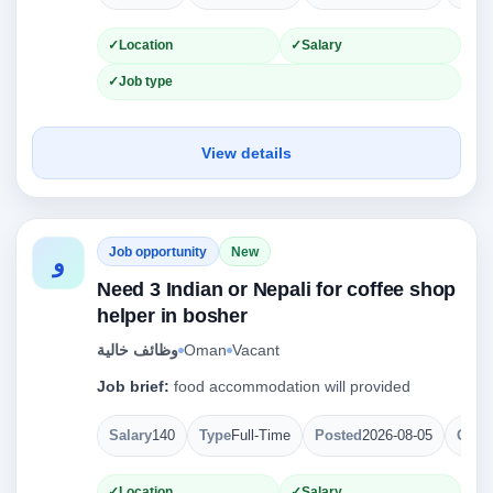
Location
Salary
Job type
View details
Job opportunity
New
و
Need 3 Indian or Nepali for coffee shop
helper in bosher
Vacant
Oman
وظائف خالية
Job brief:
food accommodation will provided
Salary
140
Type
Full-Time
Posted
2026-08-05
Open
Location
Salary