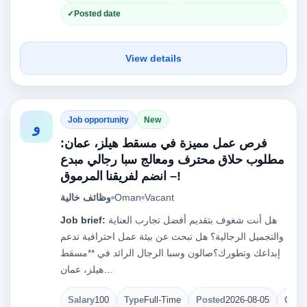
Posted date
View details
Job opportunity
New
و
فرص عمل مميزة في مسقط هيلز، عمان:
مطلوب حلاق محترف ومعالج سبا رجالي مبدع
– انضم لفريقنا المرموق!
Vacant
Oman
وظائف خالية
هل أنت شغوف بتقديم أفضل تجارب العناية
Job brief:
والتجميل الرجالية؟ هل تبحث عن بيئة عمل احترافية تدعم
إبداعك وتطورك؟صالون وسبا الرجال الرائد في **مسقط
هيلز، عمان…
Salary
100
Type
Full-Time
Posted
2026-08-05
Open