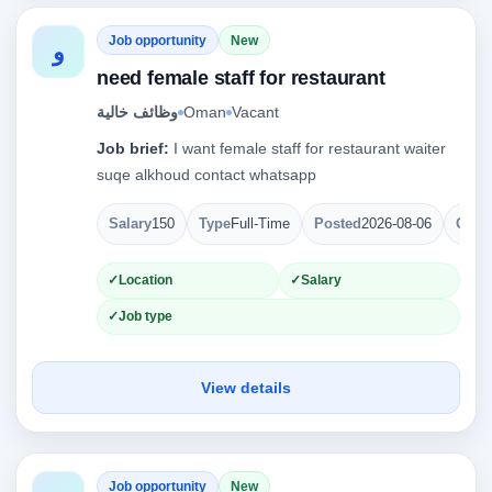
Job opportunity
New
و
need female staff for restaurant
Vacant
Oman
وظائف خالية
Job brief:
I want female staff for restaurant waiter
suqe alkhoud contact whatsapp
Salary
150
Type
Full-Time
Posted
2026-08-06
Open
Location
Salary
Job type
View details
Job opportunity
New