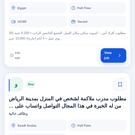
Egypt
Full-Time
10180
Vacant
مطلوب أفراد أمن – كمبوند سكني مكان العمل: التجمع الخامس الراتب:• 8,200 جنيه (26
يوم عمل + 4 أيام إجازة)• 10,000 جني…
View
15h
ago
job
و
New
مطلوب مدرب ملاكمة لشخص في المنزل بمدينة الرياض
من له الخبرة في هذا المجال التواصل واتساب على ...
وظائف خالية
Saudi Arabia
Full-Time