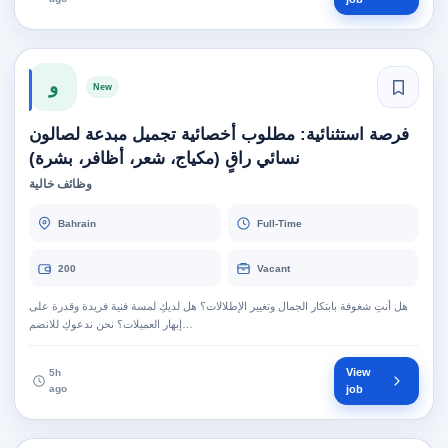
و
New
فرصة استثنائية: مطلوب أخصائية تجميل مبدعة لصالون
نسائي راقٍ (مكياج، شعر، أظافر، بشرة)
وظائف خالية
Bahrain
Full-Time
200
Vacant
هل أنتِ شغوفة بابتكار الجمال وتغيير الإطلالات؟ هل لديكِ لمسة فنية فريدة وقدرة على
إبهار العميلات؟ نحن ندعوكِ للانضم…
View
5h
ago
job