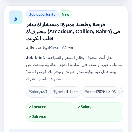
Job opportunity
New
و
فرصة وظيفية مميزة: مستشار/ة سفر
محترف/ة (Amadeus, Galileo, Sabre) في
قلب الكويت!
Vacant
Kuwait
وظائف خالية
هل أنت شغوف بعالم السفر والسياحة،
Job brief:
وتمتلك خبرة واسعة في أنظمة الحجز العالمية وتبحث عن
بيئة عمل ديناميكية تقدر خبرتك وتوفر لك فرص النمو؟
تتشرف [اسم الشرك…
Salary
450
Type
Full-Time
Posted
2026-08-06
Open
Location
Salary
Job type