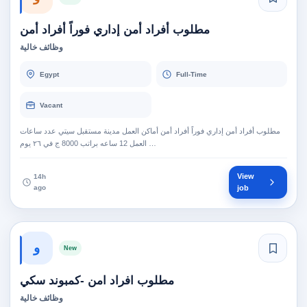
مطلوب أفراد أمن إداري فوراً أفراد أمن
وظائف خالية
Egypt
Full-Time
Vacant
مطلوب أفراد أمن إداري فوراً أفراد أمن أماكن العمل مدينة مستقبل سيتي عدد ساعات
العمل 12 ساعه براتب 8000 ج في ٢٦ يوم …
View
14h
ago
job
و
New
مطلوب افراد امن -كمبوند سكي
وظائف خالية