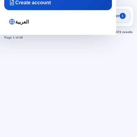
Create account
Focused search results
Filter
1
Vacant jobs
العربية
Sorted by newest
472 results
Page 1 of 48