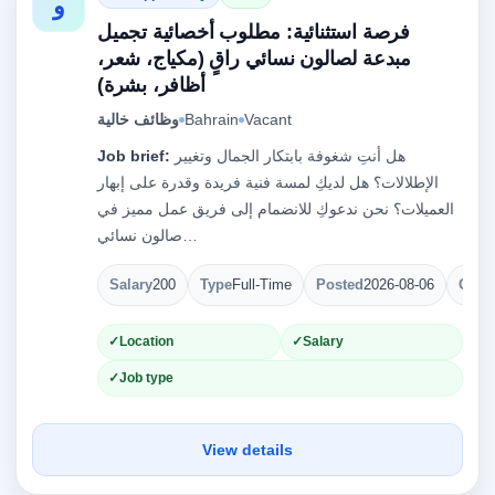
و
فرصة استثنائية: مطلوب أخصائية تجميل
مبدعة لصالون نسائي راقٍ (مكياج، شعر،
أظافر، بشرة)
Vacant
Bahrain
وظائف خالية
هل أنتِ شغوفة بابتكار الجمال وتغيير
Job brief:
الإطلالات؟ هل لديكِ لمسة فنية فريدة وقدرة على إبهار
العميلات؟ نحن ندعوكِ للانضمام إلى فريق عمل مميز في
صالون نسائي…
Salary
200
Type
Full-Time
Posted
2026-08-06
Open
Location
Salary
Job type
View details