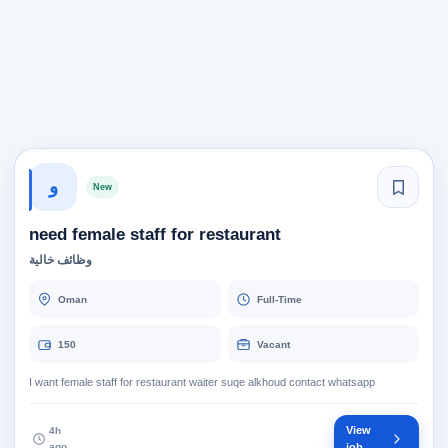
و
New
need female staff for restaurant
وظائف خالية
Oman
Full-Time
150
Vacant
I want female staff for restaurant waiter suqe alkhoud contact whatsapp
View
4h
ago
job