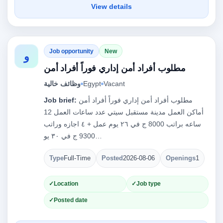
View details
Job opportunity
New
و
مطلوب أفراد أمن إداري فوراً أفراد أمن
Vacant
Egypt
وظائف خالية
مطلوب أفراد أمن إداري فوراً أفراد أمن
Job brief:
أماكن العمل مدينة مستقبل سيتي عدد ساعات العمل 12
ساعه براتب 8000 ج في ٢٦ يوم عمل + ٤ اجازه وراتب
9300 ج في ٣٠ يو…
Type
Full-Time
Posted
2026-08-06
Openings
1
Location
Job type
Posted date