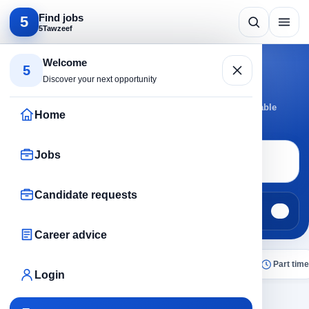
Find jobs
5
5Tawzeef
Search by specialty
Welcome
5
Vacant jobs
Discover your next opportunity
Browse Vacant jobs by active cities and roles to reach suitable
Home
opportunities faster.
Jobs
Job search
Vacant
Candidate requests
Jobs
Candidate requests
472
0
Career advice
All
Today
Remote
No experience
Part time
Login
×
Vacant
Clear all