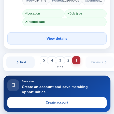
Type
Full-Time
Posted
2026-08-05
Openings
1
Location
Job type
Posted date
View details
5
4
3
2
1
Next
Previous
of 48
Save time
Create an account and save matching
opportunities
Create account