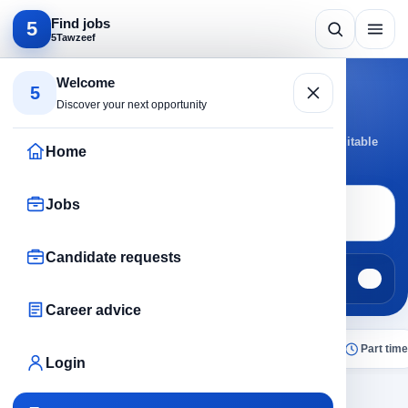
Find jobs
5
5Tawzeef
Search by specialty
Welcome
5
Laborers jobs
Discover your next opportunity
Browse Laborers jobs by active cities and roles to reach suitable
Home
opportunities faster.
Jobs
Job search
Laborers
Candidate requests
Jobs
Candidate requests
608
0
Career advice
All
Today
Remote
No experience
Part time
Login
×
Laborers
Clear all