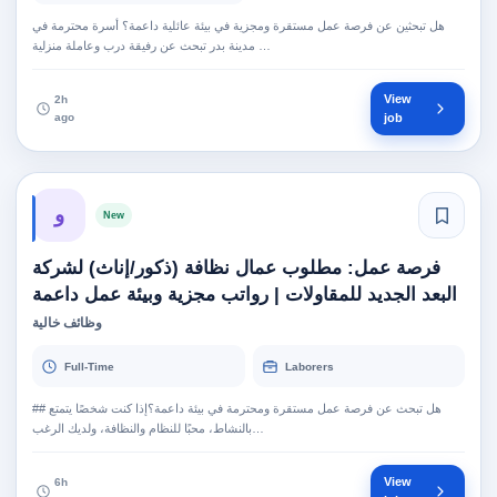
هل تبحثين عن فرصة عمل مستقرة ومجزية في بيئة عائلية داعمة؟ أسرة محترمة في
مدينة بدر تبحث عن رفيقة درب وعاملة منزلية …
View
2h
ago
job
و
New
فرصة عمل: مطلوب عمال نظافة (ذكور/إناث) لشركة
البعد الجديد للمقاولات | رواتب مجزية وبيئة عمل داعمة
وظائف خالية
Full-Time
Laborers
## هل تبحث عن فرصة عمل مستقرة ومحترمة في بيئة داعمة؟إذا كنت شخصًا يتمتع
بالنشاط، محبًا للنظام والنظافة، ولديك الرغب…
View
6h