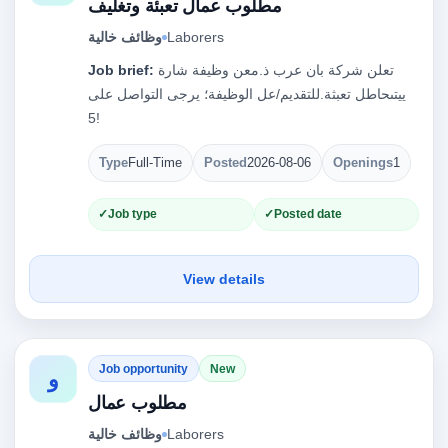
مطلوب عمال تعبئة وتغليف
Laborers
وظائف خالية
تعلن شركة بان عرب ذ.معن وظيفة شارة
Job brief:
ييتىحاطل تعبثة.للتقديم/عل الوظيفة؛ يرجى التواصل على‎
Type
Full-Time
Posted
2026-08-06
Openings
1
Job type
Posted date
View details
Job opportunity
New
و
مطلوب عمال
Laborers
وظائف خالية