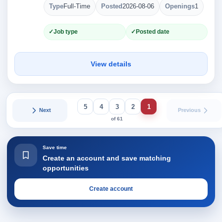
Type
Full-Time
Posted
2026-08-06
Openings
1
Job type
Posted date
View details
5
4
3
2
1
Next
Previous
of 61
Save time
Create an account and save matching
opportunities
Create account