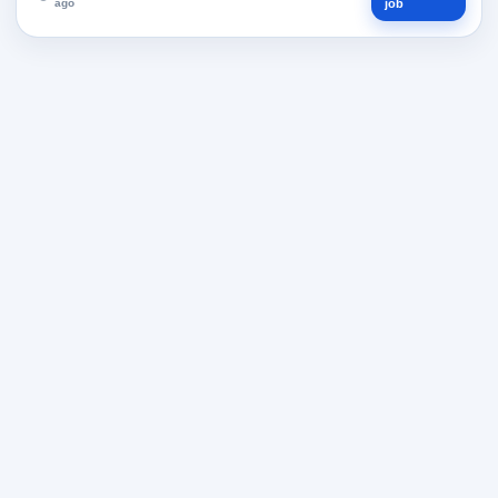
ago
job