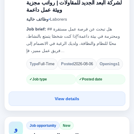
لشركة البعد الجديد للمقاولات | رواتب مجزية
وبيئة عمل داعمة
Laborers
وظائف خالية
## هل تبحث عن فرصة عمل مستقرة
Job brief:
ومحترمة في بيئة داعمة؟إذا كنت شخصًا يتمتع بالنشاط،
محبًا للنظام والنظافة، ولديك الرغبة في الانضمام إلى
فريق عمل مميز، فإ…
Type
Full-Time
Posted
2026-08-06
Openings
1
Job type
Posted date
View details
Job opportunity
New
و