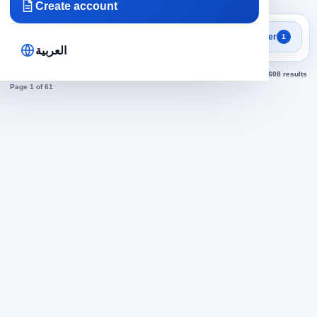
Create account
Focused search results
Filter
1
Laborers jobs
العربية
Sorted by newest
608 results
Page 1 of 61