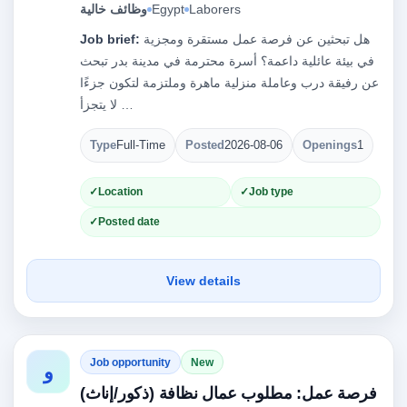
Laborers
Egypt
وظائف خالية
هل تبحثين عن فرصة عمل مستقرة ومجزية
Job brief:
في بيئة عائلية داعمة؟ أسرة محترمة في مدينة بدر تبحث
عن رفيقة درب وعاملة منزلية ماهرة وملتزمة لتكون جزءًا
لا يتجزأ …
Type
Full-Time
Posted
2026-08-06
Openings
1
Location
Job type
Posted date
View details
Job opportunity
New
و
فرصة عمل: مطلوب عمال نظافة (ذكور/إناث)