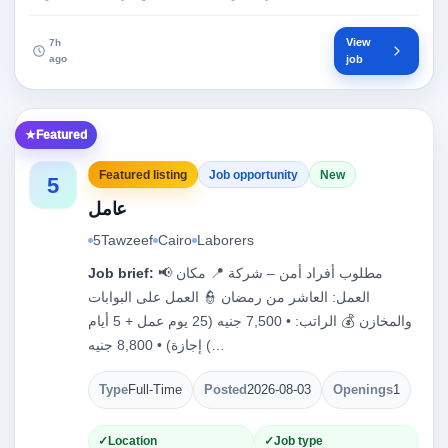
View
7h
ago
job
Featured
Featured listing
Job opportunity
New
5
عامل
5Tawzeef
Cairo
Laborers
📢 مطلوب أفراد أمن – شركة 📍 مكان
Job brief:
العمل: العاشر من رمضان 👮 العمل على البوابات
والمخازن 💰 الراتب: • 7,500 جنيه (25 يوم عمل + 5 أيام
إجازة) • 8,800 جنيه (…
Type
Full-Time
Posted
2026-08-03
Openings
1
Location
Job type