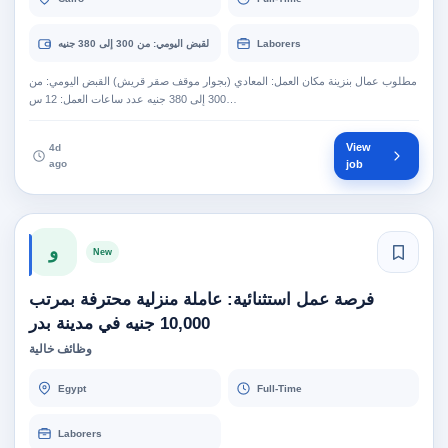
Laborers
لقبض اليومي: من 300 إلى 380 جنيه
مطلوب عمال بنزينة مكان العمل: المعادي (بجوار موقف صقر قريش) القبض اليومي: من
300 إلى 380 جنيه عدد ساعات العمل: 12 س…
View
4d
ago
job
و
New
فرصة عمل استثنائية: عاملة منزلية محترفة بمرتب
10,000 جنيه في مدينة بدر
وظائف خالية
Egypt
Full-Time
Laborers