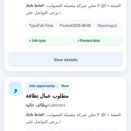
تعلن شركة مغسلة القصوايب ‎P @l ‏ الشفة +
Job brief:
يرجى التواصل على‎ i ‏‎ ‎
Type
Full-Time
Posted
2026-08-06
Openings
1
Job type
Posted date
View details
Job opportunity
New
و
مطلوب عمال نظافة
Laborers
وظائف خالية
تعلن شركة مغسلة القصوايب ‎P @l ‏ الشفة +
Job brief:
يرجى التواصل على‎ i ‏‎ ‎