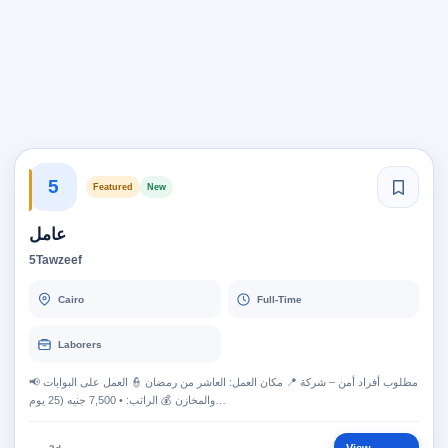
5
Featured
New
عامل
5Tawzeef
Cairo
Full-Time
Laborers
📢 مطلوب أفراد أمن – شركة 📍 مكان العمل: العاشر من رمضان 👮 العمل على البوابات
والمخازن 💰 الراتب: • 7,500 جنيه (25 يوم…