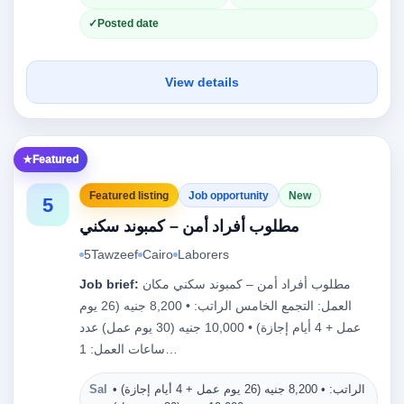
Posted date
View details
Featured
Featured listing
Job opportunity
New
5
مطلوب أفراد أمن – كمبوند سكني
5Tawzeef
Cairo
Laborers
مطلوب أفراد أمن – كمبوند سكني مكان
Job brief:
العمل: التجمع الخامس الراتب: • 8,200 جنيه (26 يوم
عمل + 4 أيام إجازة) • 10,000 جنيه (30 يوم عمل) عدد
ساعات العمل: 1…
الراتب: • 8,200 جنيه (26 يوم عمل + 4 أيام إجازة) •
Sal
Ty