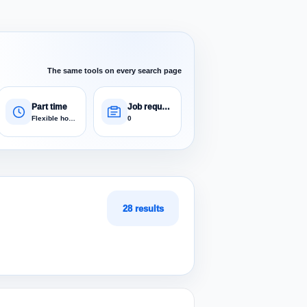
The same tools on every search page
Part time
Job requests
Flexible hours
0
28 results