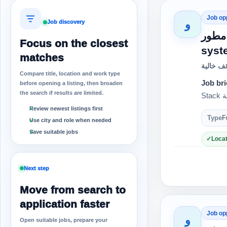
Job op
و
Job discovery
مطلوب مطور full stack ارة أنظمة
Focus on the closest
syste
matches
ف خالية
Compare title, location and work type
Job bri
before opening a listing, then broaden
the search if results are limited.
Review newest listings first
Type
F
Use city and role when needed
Save suitable jobs
Locat
Next step
Move from search to
application faster
Job op
و
Open suitable jobs, prepare your