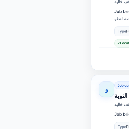
ف خالية
Job bri
Type
F
Locat
Job op
و
لتوبة
ف خالية
Job bri
Type
F