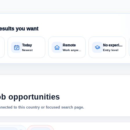
esults you want
Today
Remote
No experience
Newest
Work anywhere
Entry level
ob opportunities
nnected to this country or focused search page.