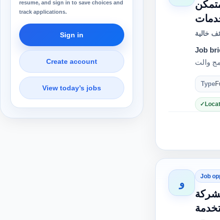
متمكن
resume, and sign in to save choices and
track applications.
ف خالية
Sign in
Job bri
Create account
Type
F
View today’s jobs
Locat
Job op
و
لشركة