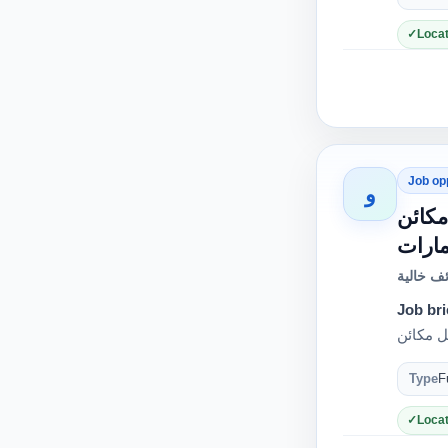
Locat
Job op
و
ومشغل مكائن
مارات
ف خالية
Job bri
Type
F
Locat