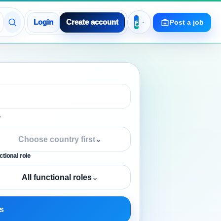
Login
Create account
Post a job
y
Choose country first
⌄
tional role
All functional roles
⌄
s