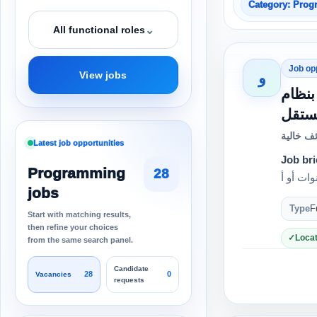
Category: Pro
⌄
All functional roles
Job op
و
View jobs
لعمل بنظام
ف خالية
Latest job opportunities
Job bri
Programming
28
jobs
Type
F
Start with matching results,
then refine your choices
Locat
from the same search panel.
Candidate
28
0
Vacancies
requests