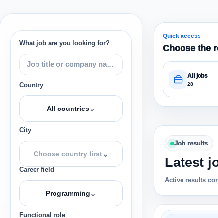
Quick access
What job are you looking for?
Choose the r
All jobs
28
Country
⌄
All countries
City
Job results
⌄
Choose country first
Latest j
Career field
Active results co
⌄
Programming
Functional role