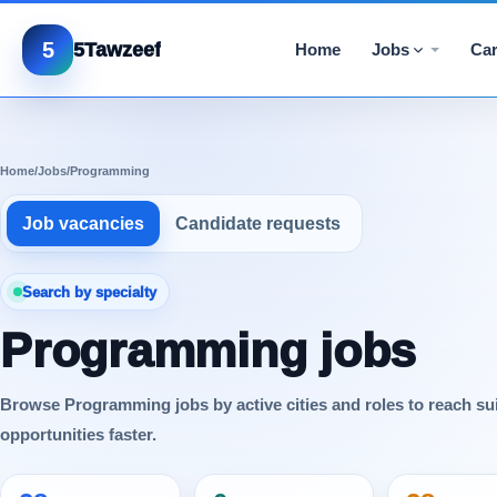
5
5Tawzeef
Home
Jobs
Car
Home
/
Jobs
/
Programming
Job vacancies
Candidate requests
Search by specialty
Programming jobs
Browse Programming jobs by active cities and roles to reach su
opportunities faster.