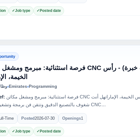
ion
Job type
Posted date
portunity
فرصة استثنائية: مبرمج  CNC بلازما محترف (5-10 سنوات خبرة) - رأس
الخيمة، الإ
وظائ
Emirates
Programming
ef:
فرصة استثنائية: مبرمج ومشغل مكائن CNC بلازما محترف (5-10 سنوات خبرة) - رأس الخيمة، الإماراتهل أنت
شغوف بالتصنيع الدقيق وتتقن فن برمجة وتشغيل مكائن CNC…
ull-Time
Posted
2026-07-30
Openings
1
ion
Job type
Posted date