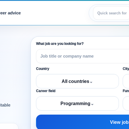
eer advice
View jobs
What job are you looking for?
Country
Cit
All countries
⌄
Career field
Func
Programming
⌄
itable
View job