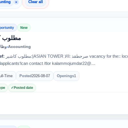
×
unting
Clear all
portunity
New
مطلوب ك
وظائ
Accounting
ef:
مطلوب كاشير:|ASIAN TOWER ‏االا‎: ‏صرحطقذ‎ vacancy for the:: loccupation of Cashier,* |suitably
edapplicants‘lcan contact /tlor kalammojumdar22@…
ull-Time
Posted
2026-08-07
Openings
1
ype
Posted date