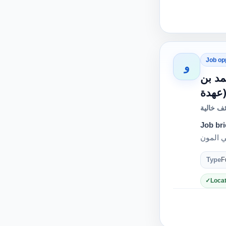
Job op
و
د بن
ف خالية
Job bri
Type
F
Locat