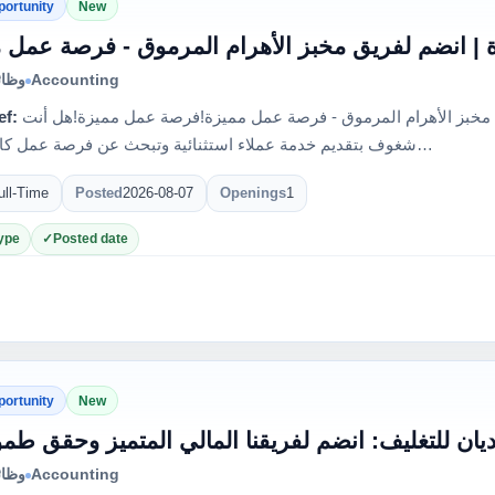
portunity
New
وظائ
Accounting
ef:
وظائف كاشير شاغرة | انضم لفريق مخبز الأهرام المرموق - فرصة عمل مميزة!فرصة عمل مميزة!هل أنت
شغوف بتقديم خدمة عملاء استثنائية وتبحث عن فرصة عمل كاشير في…
ull-Time
Posted
2026-08-07
Openings
1
ype
Posted date
portunity
New
وظائ
Accounting