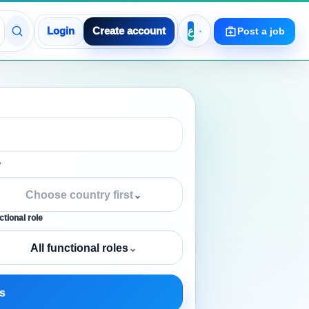
Login
Create account
Post a job
y
Choose country first
⌄
tional role
All functional roles
⌄
s