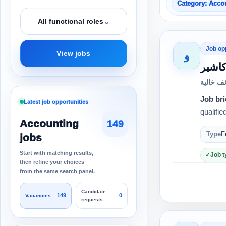
Category: Acco
⌄
All functional roles
Job op
و
View jobs
اشير
ف خالية
Job bri
Latest job opportunities
qualifi
Accounting
149
Type
F
jobs
Start with matching results,
Job t
then refine your choices
from the same search panel.
Candidate
149
0
Vacancies
requests