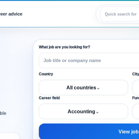
eer advice
View jobs
What job are you looking for?
Country
Cit
All countries
⌄
Career field
Func
Accounting
⌄
ble
View job