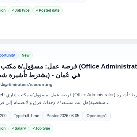
ion
Job type
Posted date
portunity
New
فرصة عمل: مسؤول/ة (Office Administrator) لمكتب محاسبة مرموق
في عُمان - (يشترط تأشيرة )
وظائ
Emirates
Accounting
ef:
فرصة عمل: مسؤول/ة مكتب إداري (Office Administrator) لمكتب محاسبة مرموق في عُمان - (يشترط تأشيرة
شخصية)هل أنت مستعد/ة لإحداث فرق والانضمام إلى فريق عمل…
200
Type
Full-Time
Posted
2026-08-05
Openings
1
ion
Salary
Job type