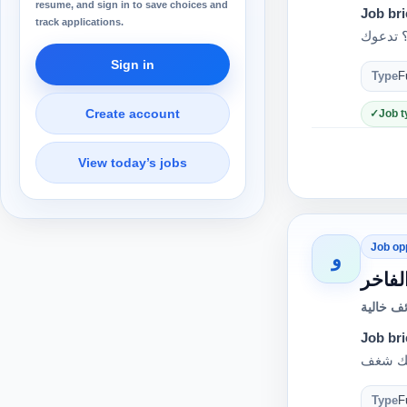
resume, and sign in to save choices and
Job bri
track applications.
Sign in
Type
F
Create account
Job t
View today’s jobs
Job op
و
لفاخر
ف خالية
Job bri
Type
F