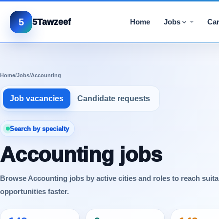
5
5Tawzeef
Home
Jobs
Car
Home
/
Jobs
/
Accounting
Job vacancies
Candidate requests
Search by specialty
Accounting jobs
Browse Accounting jobs by active cities and roles to reach suita
opportunities faster.