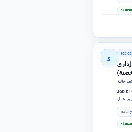
Locat
Job op
و
 مكتب إداري
شخصية
ف خالية
Job bri
Salary
Locat