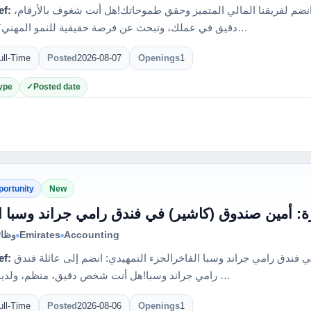
ef:
وظائف محاسبين في الديان للتغليف: انضم لفريقنا المالي المتميز وحقق طموحاتك!هل أنت شغوف بالأرقام،
دقيق في عملك، وتبحث عن فرصة حقيقية للنمو المهني؟ تدعوك…
ull-Time
Posted
2026-08-07
Openings
1
ype
Posted date
portunity
New
: أمين صندوق (كاشير) في فندق رامي جراند وسبا ا
وظائ
Emirates
Accounting
ef:
فرصة عمل مثيرة: أمين صندوق (كاشير) في فندق رامي جراند وسبا الفاخرالجزء التمهيدي: انضم إلى عائلة فندق
رامي جراند وسبا!هل أنت شخص دقيق، منظم، ولديك شغف …
ull-Time
Posted
2026-08-06
Openings
1