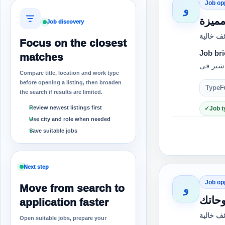
Job op
و
Job discovery
ف خالية
Focus on the closest
Job bri
matches
Compare title, location and work type
before opening a listing, then broaden
Type
F
the search if results are limited.
Review newest listings first
Job t
Use city and role when needed
Save suitable jobs
Next step
Job op
Move from search to
و
application faster
ف خالية
Open suitable jobs, prepare your