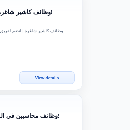
وظائف كاشير شاغرة | انضم لفريق مخبز الأهرام المرموق - فرصة عمل مميزة!
View details
وظائف محاسبين في الديان للتغليف: انضم لفريقنا المالي المتميز وحقق طموحاتك!