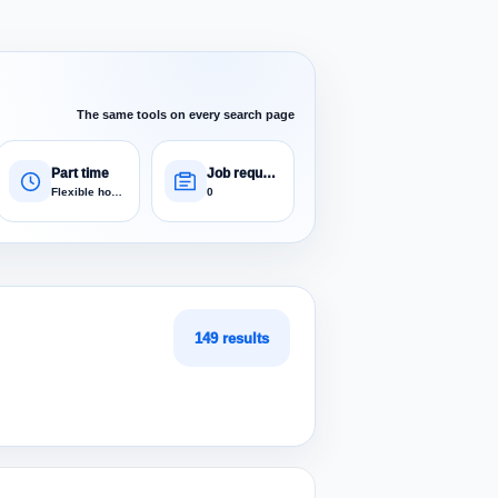
The same tools on every search page
Part time
Job requests
Flexible hours
0
149 results