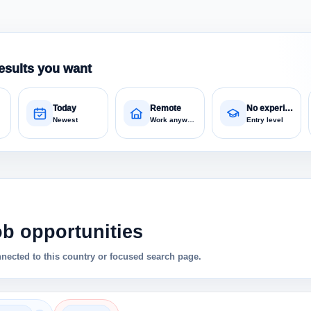
esults you want
Today
Remote
No experience
Newest
Work anywhere
Entry level
ob opportunities
nnected to this country or focused search page.