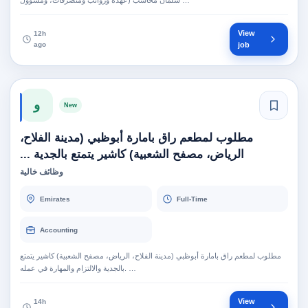
سلمان محاسب (عهدة ورواتب ومنصرفات، ومسؤول …
View
12h
ago
job
و
New
مطلوب لمطعم راق بامارة أبوظبي (مدينة الفلاح،
الرياض، مصفح الشعبية) كاشير يتمتع بالجدية ...
وظائف خالية
Emirates
Full-Time
Accounting
مطلوب لمطعم راق بامارة أبوظبي (مدينة الفلاح، الرياض، مصفح الشعبية) كاشير يتمتع
بالجدية والالتزام والمهارة في عمله. …
View
14h