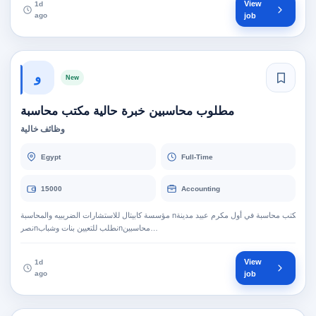
View
1d
ago
job
و
New
مطلوب محاسبين خبرة حالية مكتب محاسبة
وظائف خالية
Egypt
Full-Time
15000
Accounting
مؤسسة كابيتال للاستشارات الضريبيه والمحاسبة nمكتب محاسبة في أول مكرم عبيد مدينة
نصرnنطلب للتعيين بنات وشبابnمحاسبين…
View
1d
ago
job