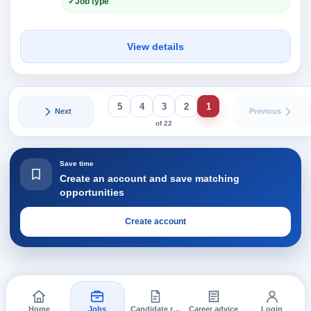
Job type
View details
5
4
3
2
1
Next
Previous
of 22
Save time
Create an account and save matching
opportunities
Create account
Home
Jobs
Candidate requests
Career advice
Login