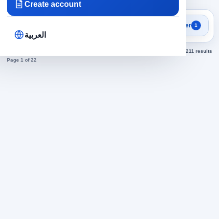
Create account
Focused search results
Filter
1
Accounting jobs
العربية
Sorted by newest
211 results
Page 1 of 22