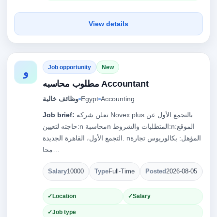
View details
Job opportunity
New
و
مطلوب محاسبه Accountant
Accounting
Egypt
وظائف خالية
تعلن شركه Novex plus بالتجمع الأول عن
Job brief:
حاجته لتعيين:n محاسبةn​ المتطلبات والشروط:n​الموقع:
التجمع الأول، القاهرة الجديدة. n​المؤهل: بكالوريوس تجارة
محا…
Salary
10000
Type
Full-Time
Posted
2026-08-05
Op
Location
Salary
Job type