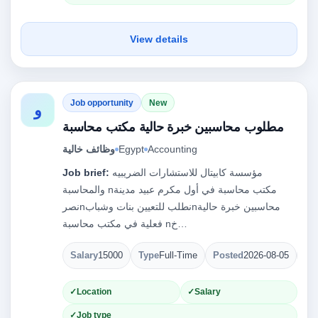
View details
Job opportunity
New
و
مطلوب محاسبين خبرة حالية مكتب محاسبة
Accounting
Egypt
وظائف خالية
مؤسسة كابيتال للاستشارات الضريبيه
Job brief:
والمحاسبة nمكتب محاسبة في أول مكرم عبيد مدينة
نصرnنطلب للتعيين بنات وشبابnمحاسبين خبرة حالية
فعلية في مكتب محاسبة nخ…
Salary
15000
Type
Full-Time
Posted
2026-08-05
Op
Location
Salary
Job type