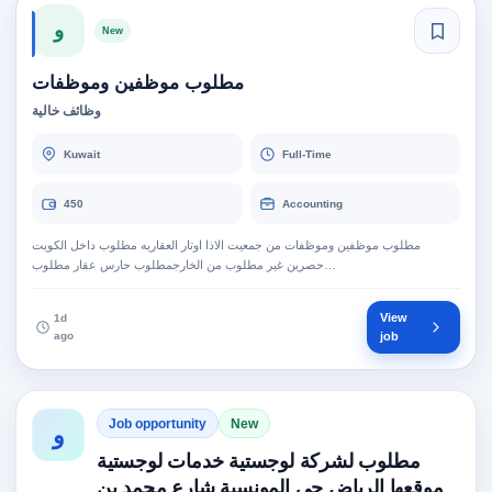
و
New
مطلوب موظفين وموظفات
وظائف خالية
Kuwait
Full-Time
450
Accounting
مطلوب موظفين وموظفات من جمعيت الاذا اوتار العقاريه مطلوب داخل الكويت
حصرين غير مطلوب من الخارجمطلوب حارس عقار مطلوب…
View
1d
ago
job
Job opportunity
New
و
مطلوب لشركة لوجستية خدمات لوجستية
موقعها الرياض حي المونسية شارع محمد بن