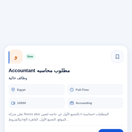
و
New
مطلوب محاسبه Accountant
وظائف خالية
Egypt
Full-Time
10000
Accounting
تعلن شركه Novex plus بالتجمع الأول عن حاجته لتعيين:n محاسبةn​ المتطلبات
والشروط:n​الموقع: التجمع الأول، القاهرة الج…