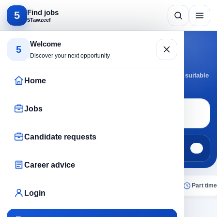
Find jobs
5
5Tawzeef
Search by specialty
Welcome
5
Accounting jobs
Discover your next opportunity
Browse Accounting jobs by active cities and roles to reach suitable
Home
opportunities faster.
Jobs
Job search
Accounting
Candidate requests
Jobs
Candidate requests
211
0
Career advice
All
Today
Remote
No experience
Part time
Login
×
Accounting
Clear all