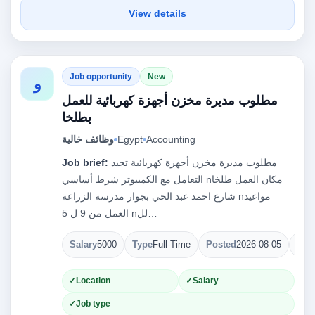
View details
Job opportunity
New
و
مطلوب مديرة مخزن أجهزة كهربائية للعمل
بطلخا
Accounting
Egypt
وظائف خالية
مطلوب مديرة مخزن أجهزة كهربائية تجيد
Job brief:
التعامل مع الكمبيوتر شرط أساسي nمكان العمل طلخا
شارع احمد عبد الحي بجوار مدرسة الزراعة nمواعيد
العمل من 9 ل 5 nلل…
Salary
5000
Type
Full-Time
Posted
2026-08-05
Ope
Location
Salary
Job type