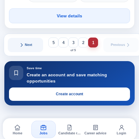
View details
5
4
3
2
1
Next
Previous
of 5
Save time
Create an account and save matching
opportunities
Create account
Home
Jobs
Candidate requests
Career advice
Login