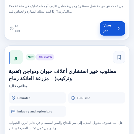
هل تبحث عن فرصة عمل مستقرة ومجزية كعامل تغليف أو معلم تغليف في منطقة مكة
المكرمة؟ إذا كنت تمتلك المهارة والحماس لتك…
View
1d
ago
job
و
New
69% match
مطلوب خبير استشاري أعلاف حيوان ودواجن (تغذية
وتركيب) – مزرعة العانكة رماح
وظائف خالية
Emirates
Full-Time
Industry and agriculture
هل أنت شغوف بتحويل التغذية إلى سر للنجاح والنمو المستدام في عالم الثروة الحيوانية
والدواجن؟ هل تمتلك المعرفة والخبر…