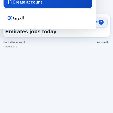
Create account
×
×
Emirates
Industry and agriculture
Clear all
العربية
Search results
Filter
2
Industry and agriculture in
Emirates jobs today
Sorted by newest
45 results
Page 1 of 5