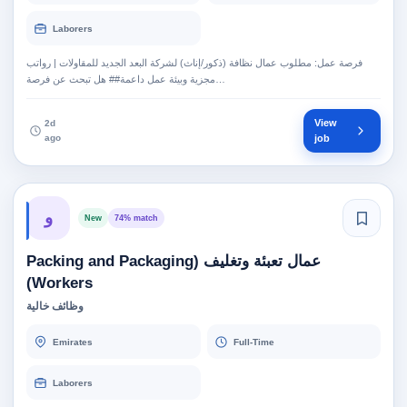
Laborers
فرصة عمل: مطلوب عمال نظافة (ذكور/إناث) لشركة البعد الجديد للمقاولات | رواتب
مجزية وبيئة عمل داعمة## هل تبحث عن فرصة…
View
2d
ago
job
و
New
74% match
عمال تعبئة وتغليف (Packing and Packaging
Workers)
وظائف خالية
Emirates
Full-Time
Laborers