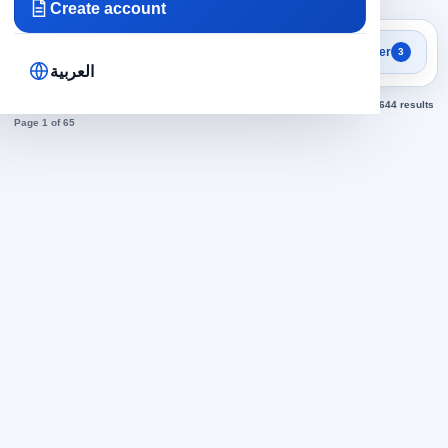
Create account
Search results
Filter
3
labor in Emirates jobs today
العربية
Sorted by newest
644 results
Page 1 of 65