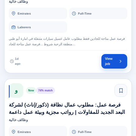
وظائف خالية
Emirates
Full-Time
Laborers
فرصة عمل متاحة للجادين فقط مطلوب عامل غسيل سيارات متنقلة في امارة أبو ظبي
منطقة الرحبة شروط ...فرصة عمل متاحة للجاد…
View
1d
ago
job
و
New
74% match
فرصة عمل: مطلوب عمال نظافة (ذكور/إناث) لشركة
البعد الجديد للمقاولات | رواتب مجزية وبيئة عمل داعمة
وظائف خالية
Emirates
Full-Time