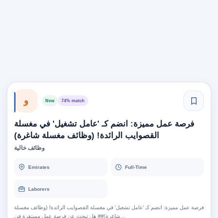
و
New
74% match
فرصة عمل مميزة: انضم كـ 'عامل تشغيل' في مغسلة
القصوايب الرائدة! (وظائف مغسلة شاغرة)
وظائف خالية
Emirates
Full-Time
Laborers
فرصة عمل مميزة: انضم كـ 'عامل تشغيل' في مغسلة القصوايب الرائدة! (وظائف مغسلة
شاغرة)## هل تبحث عن فرصة عمل مستقرة في…