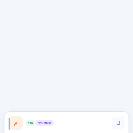
م
New
74% match