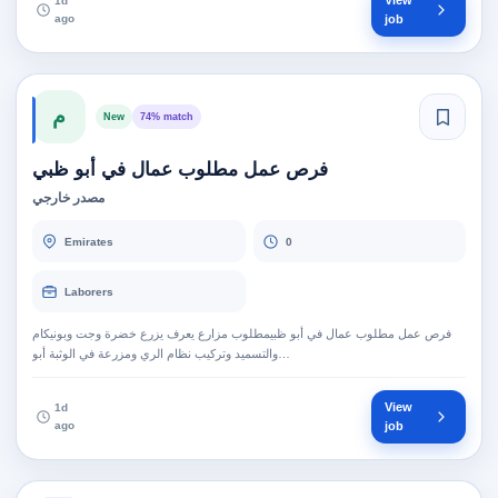
View
1d
ago
job
م
New
74% match
فرص عمل مطلوب عمال في أبو ظبي
مصدر خارجي
Emirates
0
Laborers
فرص عمل مطلوب عمال في أبو ظبيمطلوب مزارع يعرف يزرع خضرة وجت وبونيكام
والتسميد وتركيب نظام الري ومزرعة في الوثبة أبو…
View
1d
ago
job