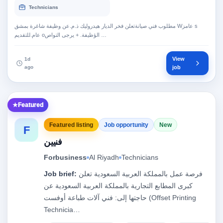
Technicians
مطلوب فني صيانةتعلن فخر الديار هيدروليك ذ.م.عن وظيفة شاغرة بمشق ‎W‏‏عامز ‎s‏
عام.للتقديم ‎o‏ الؤظيفة. + يرجى التواص…
View
1d
ago
job
Featured
Featured listing
Job opportunity
New
F
فنيين
Forbusiness
Al Riyadh
Technicians
Job brief:
فرصة عمل بالمملكة العربية السعودية تعلن
كبرى المطابع التجارية بالمملكة العربية السعودية عن
حاجتها إلى: فني آلات طباعة أوفست (Offset Printing
Technicia…