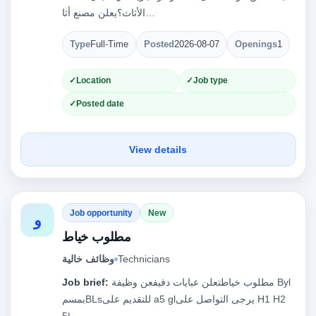
الأثاث؟يعلن مصنع أثا…
Type
Full-Time
Posted
2026-08-07
Openings
1
Location
Job type
Posted date
View details
Job opportunity
New
و
مطلوب خياط
وظائف خالية
Technicians
Job brief:
مطلوب خياطتعلن عبايات دفيفعن وظيفة ‎Byl‏
بمسم‎BLs‏‏للتقديم على ‎a5 gl‏ يرجى التواصل على‎H1 H2