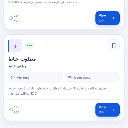
Carpentry)هل تبحث عن فرصة عمل مستقرة ومجزية…
View
12h
ago
job
و
New
مطلوب خياط
وظائف خالية
Full-Time
Technicians
مطلوب خياطتعلن عبايات دفيفعن وظيفة ‎Byl‏ بمسم‎BLs‏‏للتقديم على ‎a5 gl‏ يرجى
View
14h
ago
job