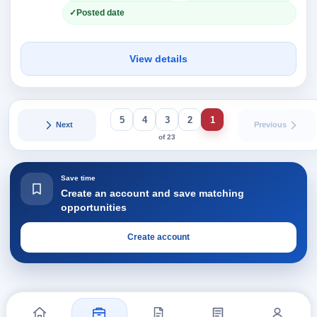
Posted date
View details
5
4
3
2
1
Next
Previous
of 23
Save time
Create an account and save matching
opportunities
Create account