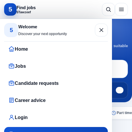
Find jobs
5
5Tawzeef
Search by specialty
Welcome
5
Technicians jobs
Discover your next opportunity
Browse Technicians jobs by active cities and roles to reach suitable
Home
opportunities faster.
Jobs
Job search
Technicians
Candidate requests
Jobs
Candidate requests
228
0
Career advice
All
Today
Remote
No experience
Part time
Login
×
Technicians
Clear all