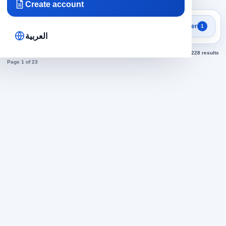
Create account
Focused search results
Filter
1
Technicians jobs
العربية
Sorted by newest
228 results
Page 1 of 23