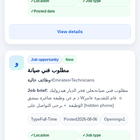
Location
Job type
Posted date
View details
Job opportunity
New
و
مطلوب فني صيانة
وظائف خالية
Emirates
Technicians
Job brief:
مطلوب فني صيانةتعلن فخر الديار هيدروليك
ذ.م.عن وظيفة شاغرة بمشق ‎W‏‏عامز ‎s‏ عام.للتقديم ‎o‏
Type
Full-Time
Posted
2026-08-06
Openings
1
Location
Job type