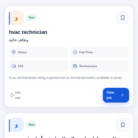
و
New
hvac technician
وظائف خالية
Oman
Full-Time
200
Technicians
hvac technicianwe hiring experienced ac techniciansnwho available in oman
View
20h
ago
job
و
New