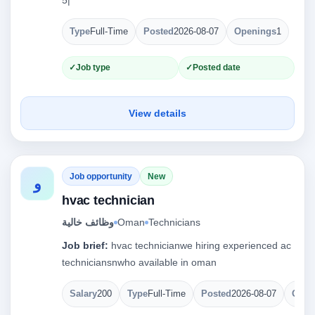
Type
Full-Time
Posted
2026-08-07
Openings
1
Job type
Posted date
View details
Job opportunity
New
و
hvac technician
وظائف خالية
Oman
Technicians
Job brief:
hvac technicianwe hiring experienced ac
techniciansnwho available in oman
Salary
200
Type
Full-Time
Posted
2026-08-07
Open