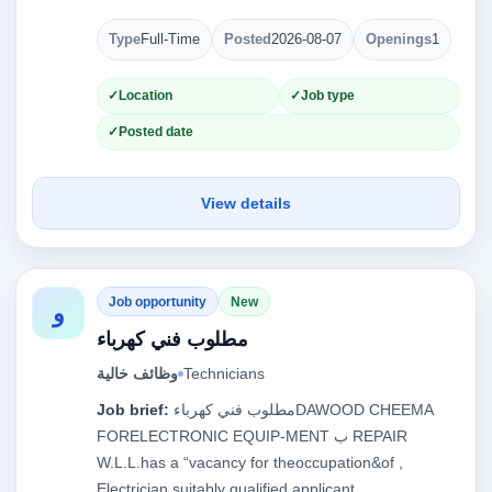
Type
Full-Time
Posted
2026-08-07
Openings
1
Location
Job type
Posted date
View details
Job opportunity
New
و
مطلوب فني كهرباء
وظائف خالية
Technicians
Job brief:
مطلوب فني كهرباءDAWOOD CHEEMA
FORELECTRONIC EQUIP-MENT ‏ب‎ REPAIR
W.L.L.has a “vacancy for theoccupation&of ,
Electrician,suitably qualified applicant…