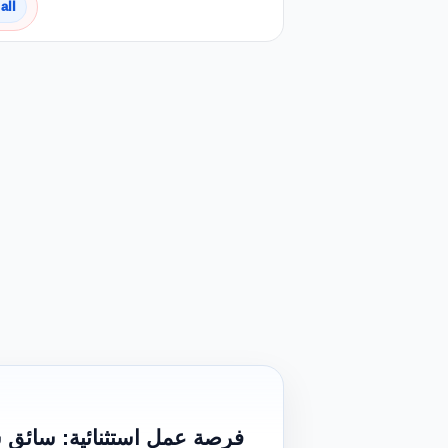
all
فرصة عمل استثنائية: سائق ش