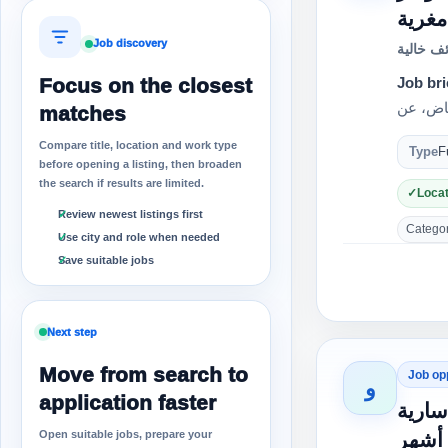
مغرية
Job discovery
ف خالية
Focus on the closest
Job bri
matches
Compare title, location and work type
Type
F
before opening a listing, then broaden
the search if results are limited.
Locat
Review newest listings first
Category
Use city and role when needed
Save suitable jobs
Next step
Move from search to
Job op
و
application faster
سارية
Open suitable jobs, prepare your