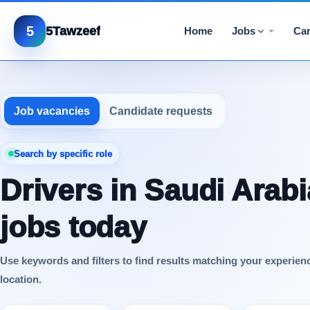
5
5Tawzeef
Home
Jobs
Car
Job vacancies
Candidate requests
Search by specific role
Drivers in Saudi Arabi
jobs today
Use keywords and filters to find results matching your experien
location.