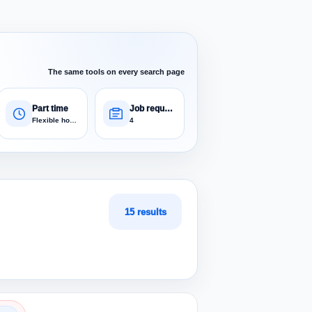
The same tools on every search page
Part time
Job requests
Flexible hours
4
15 results