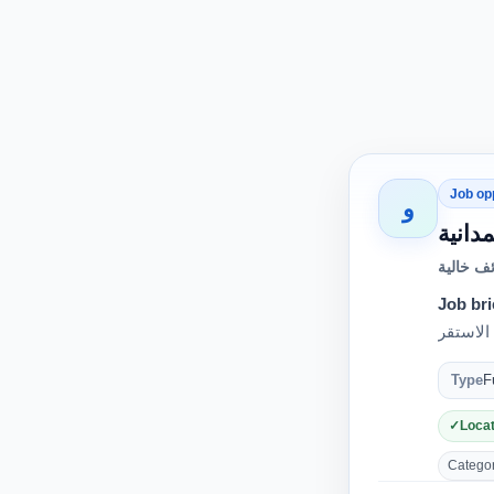
Job op
و
ف خالية
Job bri
Type
F
Locat
Category