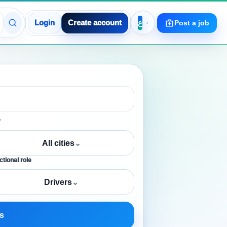
Login
Create account
Post a job
y
All cities
⌄
tional role
Drivers
⌄
s