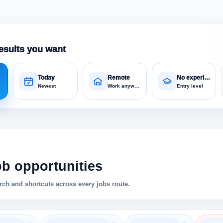
esults you want
Today
Remote
No experience
Newest
Work anywhere
Entry level
ob opportunities
ch and shortcuts across every jobs route.