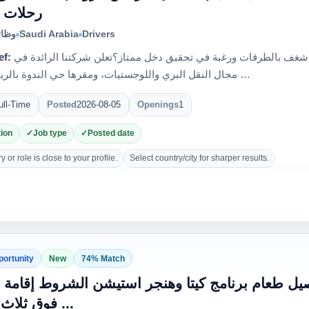
رحلات 
وظائ
Saudi Arabia
Drivers
ef:
هل أنت سائق شاحنة محترف ولديك شغف بالطرقات ورغبة في تحقيق دخل ممتاز؟تعلن شركتنا الرائدة في
مجال النقل البري واللوجستيات، ومقرها حي الندوة بالرياض، عن …
ull-Time
Posted
2026-08-05
Openings
1
ion
Job type
Posted date
 or role is close to your profile.
Select country/city for sharper results.
portunity
New
74% Match
وصيل طعام برنامج كيتا وهنجر استيشن الشروط إقامة 
فوق ثلاث أشهر ...