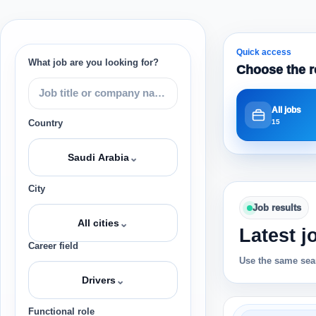
Quick access
What job are you looking for?
Choose the r
All jobs
15
Country
⌄
Saudi Arabia
City
Job results
⌄
All cities
Latest j
Career field
Use the same sear
⌄
Drivers
Functional role