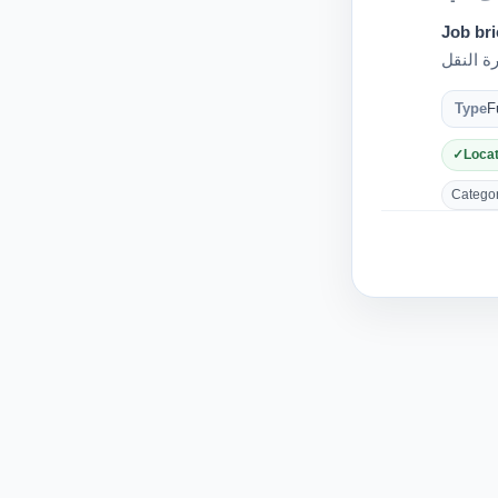
Job bri
ة النقل
Type
F
Locat
Category