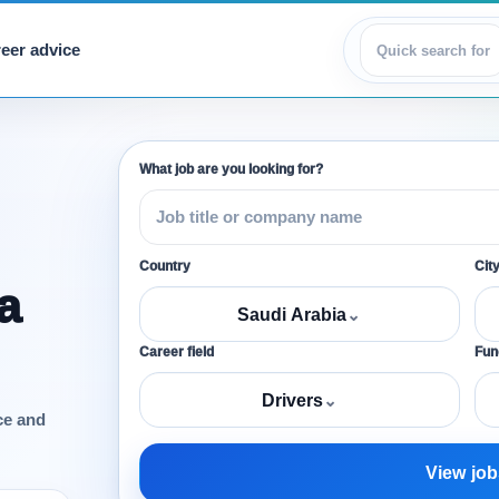
eer advice
View jobs
What job are you looking for?
Country
Cit
a
Saudi Arabia
⌄
Career field
Func
Drivers
⌄
ce and
View job