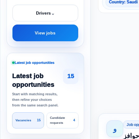
Country: Saudi
⌄
Drivers
View jobs
Latest job opportunities
Latest job
15
opportunities
Start with matching results,
then refine your choices
from the same search panel.
Candidate
15
4
Vacancies
requests
Job op
و
حوافز