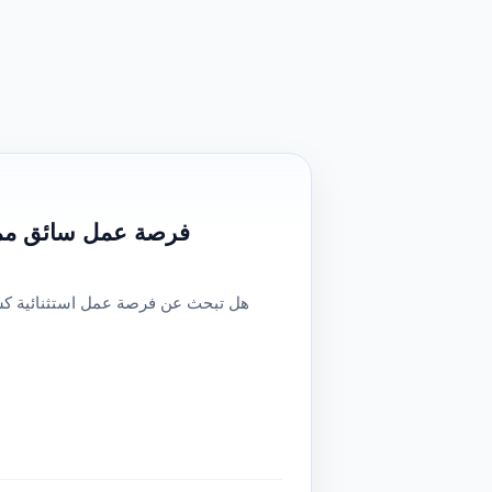
فرصة عمل سائق مميزة بجدة | راتب 2500 ر