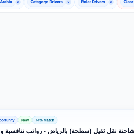
×
×
×
 Arabia
Category: Drivers
Role: Drivers
Clear 
portunity
New
74% Match
احنة نقل ثقيل (سطحة) بالرياض - رواتب تنافسية و