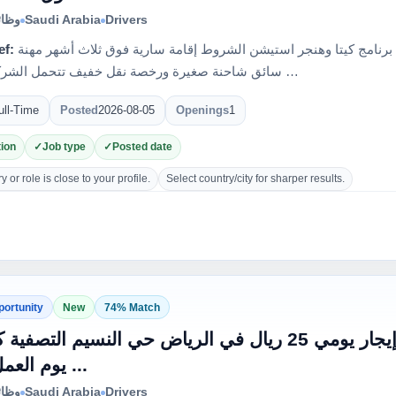
وظائ
Saudi Arabia
Drivers
ef:
يتوفر لدينا وظيفة مناديب توصيل طعام برنامج كيتا وهنجر استيشن الشروط إقامة سارية فوق ثلاث أشهر مهنة
سائق شاحنة صغيرة ورخصة نقل خفيف تتحمل الشركة ألفين …
ull-Time
Posted
2026-08-05
Openings
1
ion
Job type
Posted date
 or role is close to your profile.
Select country/city for sharper results.
portunity
New
74% Match
يوم العمل لمن ...
وظائ
Saudi Arabia
Drivers